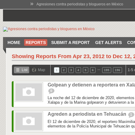
»
Agresiones contra periodistas y blogueros en México
HOME
REPORTS
SUBMIT A REPORT
GET ALERTS
CO
Showing Reports From
Apr 23, 2012 to Dec 12, 
…
List
Map
1-5 
1
2
3
4
5
6
195
196
Golpean y detienen a reportera en Xal
0
La noche del 12 de diciembre de 2020, elementos 
Xalapa y de la Marina golpearon y detuvieron a la 
Agreden a periodista en Tehuacán
1
El 12 de diciembre de 2020, el reportero Maximili
elementos de la Policía Municipal de Tehuacán qu