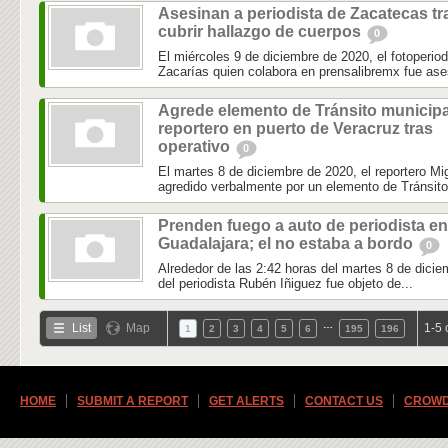
Asesinan a periodista de Zacatecas tr
cubrir hallazgo de cuerpos
0
El miércoles 9 de diciembre de 2020, el fotoperio
Zacarías quien colabora en prensalibremx fue ase
Agrede elemento de Tránsito municipa
reportero en puerto de Veracruz tras
operativo
0
El martes 8 de diciembre de 2020, el reportero 
agredido verbalmente por un elemento de Tránsito 
Prenden fuego a auto de periodista en
Guadalajara; el no estaba a bordo
0
Alrededor de las 2:42 horas del martes 8 de dicie
del periodista Rubén Iñiguez fue objeto de...
…
List
Map
1-5 
1
2
3
4
5
6
195
196
HOME
SUBMIT A REPORT
GET ALERTS
CONTACT US
CROWD