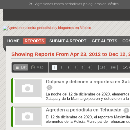
»
Agresiones contra periodistas y blogueros en México
HOME
REPORTS
SUBMIT A REPORT
GET ALERTS
CO
Showing Reports From
Apr 23, 2012 to Dec 12, 
…
List
Map
1-5 
1
2
3
4
5
6
195
196
Golpean y detienen a reportera en Xal
0
La noche del 12 de diciembre de 2020, elementos 
Xalapa y de la Marina golpearon y detuvieron a la 
Agreden a periodista en Tehuacán
1
El 12 de diciembre de 2020, el reportero Maximili
elementos de la Policía Municipal de Tehuacán qu