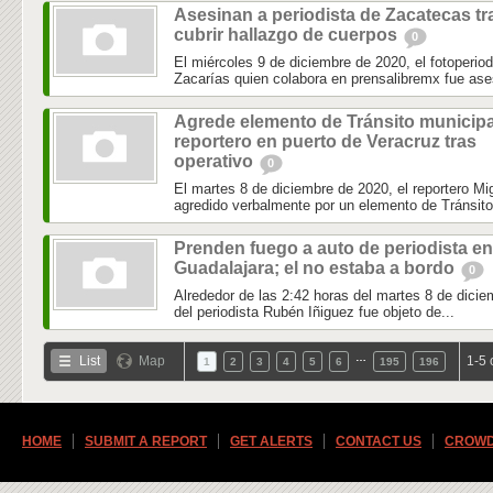
Asesinan a periodista de Zacatecas tr
cubrir hallazgo de cuerpos
0
El miércoles 9 de diciembre de 2020, el fotoperio
Zacarías quien colabora en prensalibremx fue ase
Agrede elemento de Tránsito municipa
reportero en puerto de Veracruz tras
operativo
0
El martes 8 de diciembre de 2020, el reportero 
agredido verbalmente por un elemento de Tránsito 
Prenden fuego a auto de periodista en
Guadalajara; el no estaba a bordo
0
Alrededor de las 2:42 horas del martes 8 de dicie
del periodista Rubén Iñiguez fue objeto de...
…
List
Map
1-5 
1
2
3
4
5
6
195
196
HOME
SUBMIT A REPORT
GET ALERTS
CONTACT US
CROWD