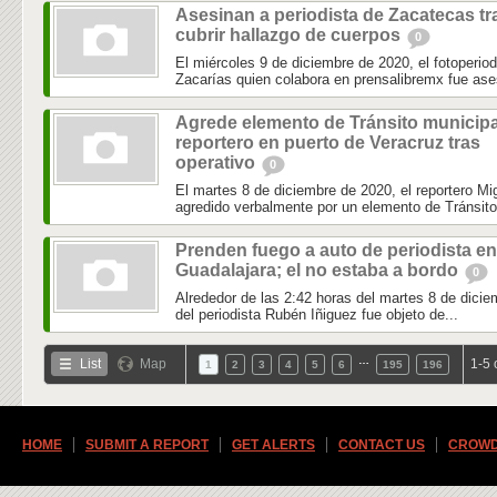
Asesinan a periodista de Zacatecas tr
cubrir hallazgo de cuerpos
0
El miércoles 9 de diciembre de 2020, el fotoperio
Zacarías quien colabora en prensalibremx fue ase
Agrede elemento de Tránsito municipa
reportero en puerto de Veracruz tras
operativo
0
El martes 8 de diciembre de 2020, el reportero 
agredido verbalmente por un elemento de Tránsito 
Prenden fuego a auto de periodista en
Guadalajara; el no estaba a bordo
0
Alrededor de las 2:42 horas del martes 8 de dicie
del periodista Rubén Iñiguez fue objeto de...
…
List
Map
1-5 
1
2
3
4
5
6
195
196
HOME
SUBMIT A REPORT
GET ALERTS
CONTACT US
CROWD