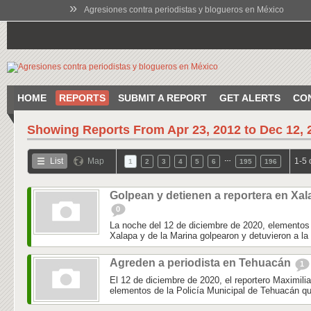
»
Agresiones contra periodistas y blogueros en México
HOME
REPORTS
SUBMIT A REPORT
GET ALERTS
CO
Showing Reports From
Apr 23, 2012 to Dec 12, 
…
List
Map
1-5 
1
2
3
4
5
6
195
196
Golpean y detienen a reportera en Xal
0
La noche del 12 de diciembre de 2020, elementos 
Xalapa y de la Marina golpearon y detuvieron a la 
Agreden a periodista en Tehuacán
1
El 12 de diciembre de 2020, el reportero Maximili
elementos de la Policía Municipal de Tehuacán qu