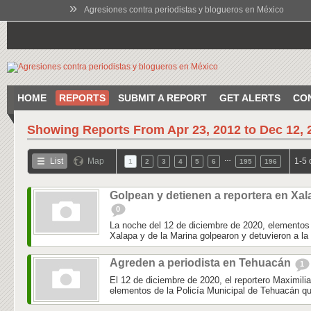
»
Agresiones contra periodistas y blogueros en México
HOME
REPORTS
SUBMIT A REPORT
GET ALERTS
CO
Showing Reports From
Apr 23, 2012 to Dec 12, 
…
List
Map
1-5 
1
2
3
4
5
6
195
196
Golpean y detienen a reportera en Xal
0
La noche del 12 de diciembre de 2020, elementos 
Xalapa y de la Marina golpearon y detuvieron a la 
Agreden a periodista en Tehuacán
1
El 12 de diciembre de 2020, el reportero Maximili
elementos de la Policía Municipal de Tehuacán qu