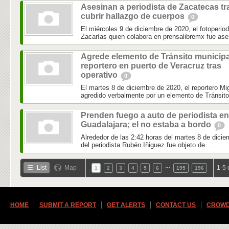
Asesinan a periodista de Zacatecas tr
cubrir hallazgo de cuerpos
0
El miércoles 9 de diciembre de 2020, el fotoperio
Zacarías quien colabora en prensalibremx fue ase
Agrede elemento de Tránsito municipa
reportero en puerto de Veracruz tras
operativo
0
El martes 8 de diciembre de 2020, el reportero 
agredido verbalmente por un elemento de Tránsito 
Prenden fuego a auto de periodista en
Guadalajara; el no estaba a bordo
0
Alrededor de las 2:42 horas del martes 8 de dicie
del periodista Rubén Iñiguez fue objeto de...
…
List
Map
1-5 
1
2
3
4
5
6
195
196
HOME
SUBMIT A REPORT
GET ALERTS
CONTACT US
CROWD