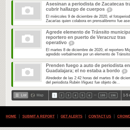
Asesinan a periodista de Zacatecas tr
cubrir hallazgo de cuerpos
0
El miércoles 9 de diciembre de 2020, el fotoperio
Zacarías quien colabora en prensalibremx fue ase
Agrede elemento de Tránsito municipa
reportero en puerto de Veracruz tras
operativo
0
El martes 8 de diciembre de 2020, el reportero 
agredido verbalmente por un elemento de Tránsito 
Prenden fuego a auto de periodista en
Guadalajara; el no estaba a bordo
0
Alrededor de las 2:42 horas del martes 8 de dicie
del periodista Rubén Iñiguez fue objeto de...
…
List
Map
1-5 
1
2
3
4
5
6
195
196
HOME
SUBMIT A REPORT
GET ALERTS
CONTACT US
CROWD