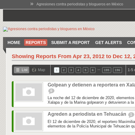
»
Agresiones contra periodistas y blogueros en México
HOME
REPORTS
SUBMIT A REPORT
GET ALERTS
CO
Showing Reports From
Apr 23, 2012 to Dec 12, 
…
List
Map
1-5 
1
2
3
4
5
6
195
196
Golpean y detienen a reportera en Xal
0
La noche del 12 de diciembre de 2020, elementos 
Xalapa y de la Marina golpearon y detuvieron a la 
Agreden a periodista en Tehuacán
1
El 12 de diciembre de 2020, el reportero Maximili
elementos de la Policía Municipal de Tehuacán qu