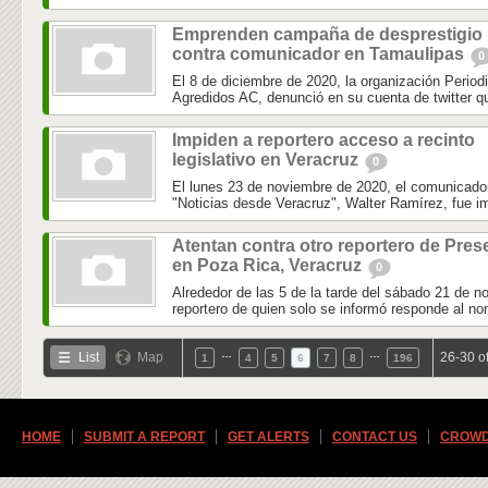
Emprenden campaña de desprestigio
contra comunicador en Tamaulipas
0
El 8 de diciembre de 2020, la organización Perio
Agredidos AC, denunció en su cuenta de twitter que
Impiden a reportero acceso a recinto
legislativo en Veracruz
0
El lunes 23 de noviembre de 2020, el comunicador 
"Noticias desde Veracruz", Walter Ramírez, fue im
Atentan contra otro reportero de Pres
en Poza Rica, Veracruz
0
Alrededor de las 5 de la tarde del sábado 21 de n
reportero de quien solo se informó responde al no
…
…
List
Map
26-30 o
1
4
5
6
7
8
196
HOME
SUBMIT A REPORT
GET ALERTS
CONTACT US
CROWD