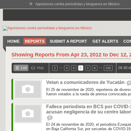
»
Agresiones contra periodistas y blogueros en México
HOME
REPORTS
SUBMIT A REPORT
GET ALERTS
CO
Showing Reports From
Apr 23, 2012 to Dec 12, 
…
…
List
Map
26-30 o
1
4
5
6
7
8
196
Vetan a comunicadores de Yucatán
0
El 25 de noviembre de 2020, reporteros de diver
fueron vetados a la rueda de prensa convocada por
Fallece periodista en BCS por COVID-
acusan negligencia de su centro labor
0
El 24 de noviembre de 2020, el periodista Ezequie
en Baja California Sur, por secuelas de COVID-19.