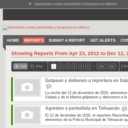
»
Agresiones contra periodistas y blogueros en México
HOME
REPORTS
SUBMIT A REPORT
GET ALERTS
CO
Showing Reports From
Apr 23, 2012 to Dec 12, 
…
List
Map
1-5 
1
2
3
4
5
6
195
196
Golpean y detienen a reportera en Xal
0
La noche del 12 de diciembre de 2020, elementos 
Xalapa y de la Marina golpearon y detuvieron a la 
Agreden a periodista en Tehuacán
1
El 12 de diciembre de 2020, el reportero Maximili
elementos de la Policía Municipal de Tehuacán qu