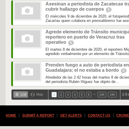
Asesinan a periodista de Zacatecas tr
cubrir hallazgo de cuerpos
0
El miércoles 9 de diciembre de 2020, el fotoperio
Zacarías quien colabora en prensalibremx fue ase
Agrede elemento de Tránsito municipa
reportero en puerto de Veracruz tras
operativo
0
El martes 8 de diciembre de 2020, el reportero 
agredido verbalmente por un elemento de Tránsito 
Prenden fuego a auto de periodista en
Guadalajara; el no estaba a bordo
0
Alrededor de las 2:42 horas del martes 8 de dicie
del periodista Rubén Iñiguez fue objeto de...
…
List
Map
1-5 
1
2
3
4
5
6
195
196
HOME
SUBMIT A REPORT
GET ALERTS
CONTACT US
CROWD