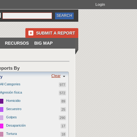
Login
SUBMIT A REPORT
RECURSOS
BIG MAP
Reports By
Clear
ry
All Categories
977
Agresión física
572
Homicidio
89
Secuestro
25
Golpes
290
Desaparición
17
Tortura
18