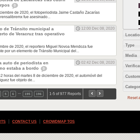
erpos
0
iciembre de 2020, el fotoperiodista Jaime Castaño Zacarías
rensalibremx fue asesinado...
 de Tránsito municipal a
12:00 Dec 08, 2020
erto de Veracruz tras operativo
Locatio
Type
iembre de 2020, el reportero Miguel Novoa Mendoza fue
e por un elemento de Tránsito Municipal del...
Media
 auto de periodista en
02:42 Dec 08, 2020
Verifica
 no estaba a bordo
0
42 horas del martes 8 de diciembre de 2020, el automóvil del
Custom
guez fue objeto de...
Categor
…
1-5 of 977 Reports
5
6
195
196
Reset al
RTS
CONTACT US
CROWDMAP TOS