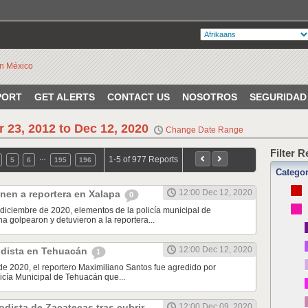
PORT
GET ALERTS
CONTACT US
NOSOTROS
SEGURIDAD
r 23, 2012 to Dec 12, 2020
Change Date Range
Filter 
…
1-5 of 977 Reports
5
6
195
196
Catego
12:00 Dec 12, 2020
nen a reportera en Xalapa
0
diciembre de 2020, elementos de la policía municipal de
a golpearon y detuvieron a la reportera...
12:00 Dec 12, 2020
odista en Tehuacán
1
de 2020, el reportero Maximiliano Santos fue agredido por
icía Municipal de Tehuacán que...
odista de Zacatecas tras cubrir
12:00 Dec 09, 2020