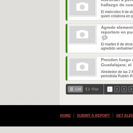
hallazgo de cu
El miércoles 9 de d
quien colabora en p
Agrede elemento
reportero en pu
0
El martes 8 de dic
agredido verbalment
Prenden fuego a
Guadalajara; el
Alrededor de las 2:
periodista Rubén Iñi
List
Map
1
2
3
4
HOME
SUBMIT A REPORT
GET ALE