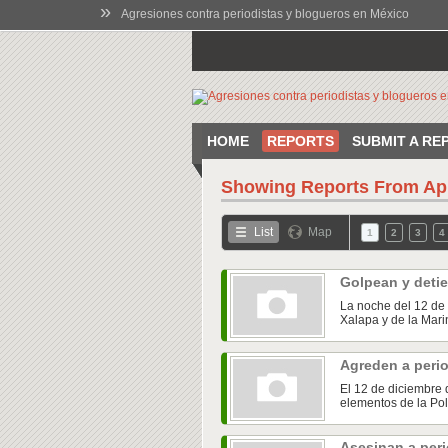
»
Agresiones contra periodistas y blogueros en México
HOME
REPORTS
SUBMIT A RE
Showing Reports From
Ap
List
Map
1
2
3
4
Golpean y detie
La noche del 12 de 
Xalapa y de la Marin
Agreden a peri
El 12 de diciembre 
elementos de la Pol
Asesinan a peri