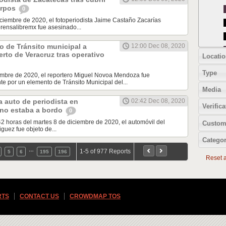
erpos
0
iciembre de 2020, el fotoperiodista Jaime Castaño Zacarías
rensalibremx fue asesinado...
 de Tránsito municipal a
12:00 Dec 08, 2020
erto de Veracruz tras operativo
Locatio
Type
iembre de 2020, el reportero Miguel Novoa Mendoza fue
e por un elemento de Tránsito Municipal del...
Media
 auto de periodista en
02:42 Dec 08, 2020
Verifica
 no estaba a bordo
0
42 horas del martes 8 de diciembre de 2020, el automóvil del
Custom
guez fue objeto de...
Categor
…
1-5 of 977 Reports
5
6
195
196
Reset al
RTS
CONTACT US
CROWDMAP TOS