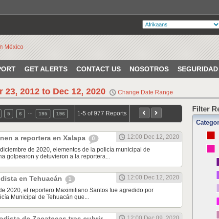
PORT
GET ALERTS
CONTACT US
NOSOTROS
SEGURIDAD
r 23, 2012 to Dec 12, 2020
Change Date Range
Filter 
…
1-5 of 977 Reports
5
6
195
196
Catego
12:00 Dec 12, 2020
nen a reportera en Xalapa
0
diciembre de 2020, elementos de la policía municipal de
a golpearon y detuvieron a la reportera...
12:00 Dec 12, 2020
odista en Tehuacán
1
de 2020, el reportero Maximiliano Santos fue agredido por
icía Municipal de Tehuacán que...
odista de Zacatecas tras cubrir
12:00 Dec 09, 2020