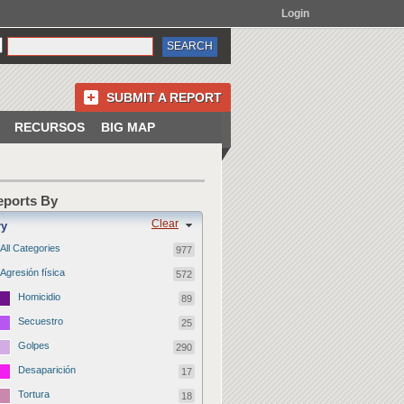
Login
SUBMIT A REPORT
RECURSOS
BIG MAP
Reports By
Clear
ry
All Categories
977
Agresión física
572
Homicidio
89
Secuestro
25
Golpes
290
Desaparición
17
Tortura
18