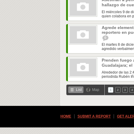
hallazgo de cu
El miércoles 9 de d
quien colabora en p
Agrede elemento
reportero en pu
0
El martes 8 de dic
agredido verbalment
Prenden fuego a
Guadalajara; el
Alrededor de las 2:
periodista Rubén Iñi
List
Map
1
2
3
4
HOME
SUBMIT A REPORT
GET ALE