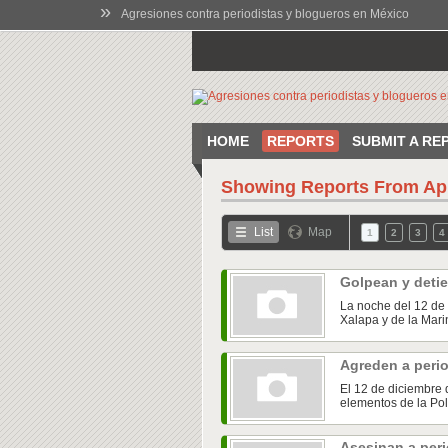
»
Agresiones contra periodistas y blogueros en México
HOME
REPORTS
SUBMIT A RE
Showing Reports From
Ap
List
Map
1
2
3
4
Golpean y detie
La noche del 12 de 
Xalapa y de la Marin
Agreden a peri
El 12 de diciembre 
elementos de la Pol
Asesinan a peri