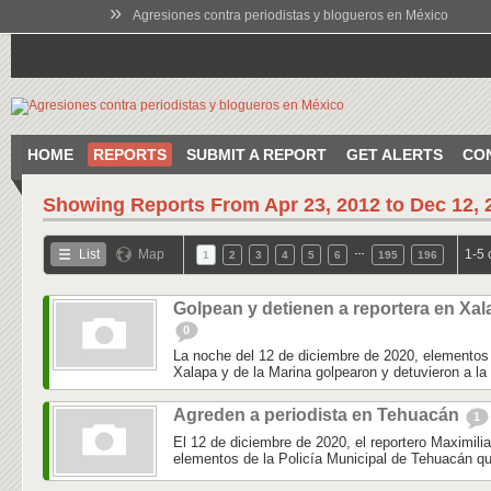
»
Agresiones contra periodistas y blogueros en México
HOME
REPORTS
SUBMIT A REPORT
GET ALERTS
CO
Showing Reports From
Apr 23, 2012 to Dec 12, 
…
List
Map
1-5 
1
2
3
4
5
6
195
196
Golpean y detienen a reportera en Xal
0
La noche del 12 de diciembre de 2020, elementos 
Xalapa y de la Marina golpearon y detuvieron a la 
Agreden a periodista en Tehuacán
1
El 12 de diciembre de 2020, el reportero Maximili
elementos de la Policía Municipal de Tehuacán qu