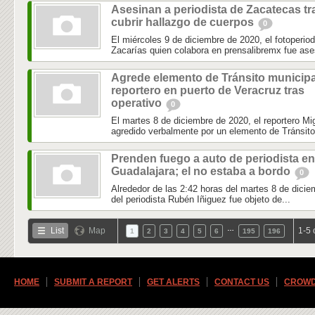
Asesinan a periodista de Zacatecas tr
cubrir hallazgo de cuerpos
0
El miércoles 9 de diciembre de 2020, el fotoperio
Zacarías quien colabora en prensalibremx fue ase
Agrede elemento de Tránsito municipa
reportero en puerto de Veracruz tras
operativo
0
El martes 8 de diciembre de 2020, el reportero 
agredido verbalmente por un elemento de Tránsito 
Prenden fuego a auto de periodista en
Guadalajara; el no estaba a bordo
0
Alrededor de las 2:42 horas del martes 8 de dicie
del periodista Rubén Iñiguez fue objeto de...
…
List
Map
1-5 
1
2
3
4
5
6
195
196
HOME
SUBMIT A REPORT
GET ALERTS
CONTACT US
CROWD