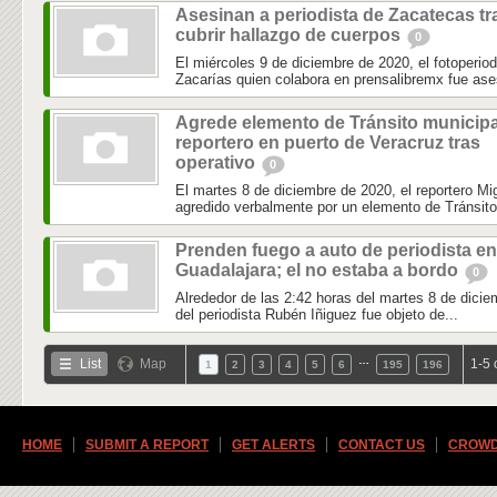
Asesinan a periodista de Zacatecas tr
cubrir hallazgo de cuerpos
0
El miércoles 9 de diciembre de 2020, el fotoperio
Zacarías quien colabora en prensalibremx fue ase
Agrede elemento de Tránsito municipa
reportero en puerto de Veracruz tras
operativo
0
El martes 8 de diciembre de 2020, el reportero 
agredido verbalmente por un elemento de Tránsito 
Prenden fuego a auto de periodista en
Guadalajara; el no estaba a bordo
0
Alrededor de las 2:42 horas del martes 8 de dicie
del periodista Rubén Iñiguez fue objeto de...
…
List
Map
1-5 
1
2
3
4
5
6
195
196
HOME
SUBMIT A REPORT
GET ALERTS
CONTACT US
CROWD