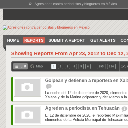
»
Agresiones contra periodistas y blogueros en México
HOME
REPORTS
SUBMIT A REPORT
GET ALERTS
CO
Showing Reports From
Apr 23, 2012 to Dec 12, 
…
List
Map
1-5 
1
2
3
4
5
6
195
196
Golpean y detienen a reportera en Xal
0
La noche del 12 de diciembre de 2020, elementos 
Xalapa y de la Marina golpearon y detuvieron a la 
Agreden a periodista en Tehuacán
1
El 12 de diciembre de 2020, el reportero Maximili
elementos de la Policía Municipal de Tehuacán qu