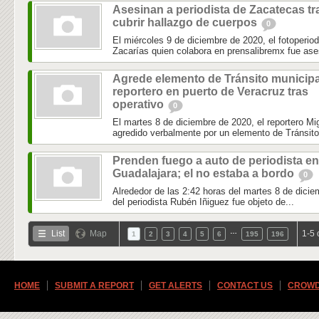
Asesinan a periodista de Zacatecas tr
cubrir hallazgo de cuerpos
0
El miércoles 9 de diciembre de 2020, el fotoperio
Zacarías quien colabora en prensalibremx fue ase
Agrede elemento de Tránsito municipa
reportero en puerto de Veracruz tras
operativo
0
El martes 8 de diciembre de 2020, el reportero 
agredido verbalmente por un elemento de Tránsito 
Prenden fuego a auto de periodista en
Guadalajara; el no estaba a bordo
0
Alrededor de las 2:42 horas del martes 8 de dicie
del periodista Rubén Iñiguez fue objeto de...
…
List
Map
1-5 
1
2
3
4
5
6
195
196
HOME
SUBMIT A REPORT
GET ALERTS
CONTACT US
CROWD