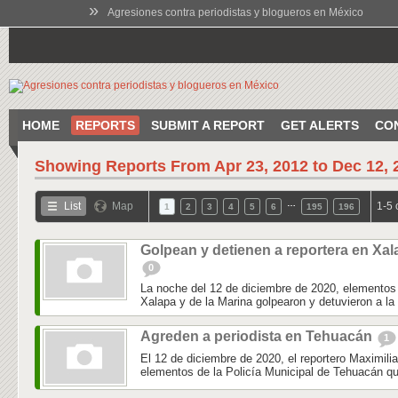
»
Agresiones contra periodistas y blogueros en México
HOME
REPORTS
SUBMIT A REPORT
GET ALERTS
CO
Showing Reports From
Apr 23, 2012 to Dec 12, 
…
List
Map
1-5 
1
2
3
4
5
6
195
196
Golpean y detienen a reportera en Xal
0
La noche del 12 de diciembre de 2020, elementos 
Xalapa y de la Marina golpearon y detuvieron a la 
Agreden a periodista en Tehuacán
1
El 12 de diciembre de 2020, el reportero Maximili
elementos de la Policía Municipal de Tehuacán qu