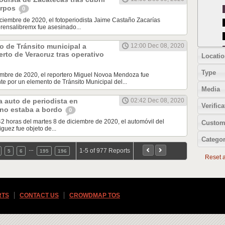
erpos
0
iciembre de 2020, el fotoperiodista Jaime Castaño Zacarías
rensalibremx fue asesinado...
 de Tránsito municipal a
12:00 Dec 08, 2020
erto de Veracruz tras operativo
Locatio
Type
iembre de 2020, el reportero Miguel Novoa Mendoza fue
e por un elemento de Tránsito Municipal del...
Media
 auto de periodista en
02:42 Dec 08, 2020
Verifica
 no estaba a bordo
0
42 horas del martes 8 de diciembre de 2020, el automóvil del
Custom
guez fue objeto de...
Categor
…
1-5 of 977 Reports
5
6
195
196
Reset al
RTS
CONTACT US
CROWDMAP TOS