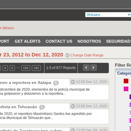
PORT
GET ALERTS
CONTACT US
NOSOTROS
SEGURIDAD
r 23, 2012 to Dec 12, 2020
Change Date Range
Filter 
…
1-5 of 977 Reports
5
6
195
196
Catego
12:00 Dec 12, 2020
nen a reportera en Xalapa
0
diciembre de 2020, elementos de la policía municipal de
a golpearon y detuvieron a la reportera...
12:00 Dec 12, 2020
odista en Tehuacán
1
de 2020, el reportero Maximiliano Santos fue agredido por
icía Municipal de Tehuacán que...
odista de Zacatecas tras cubrir
12:00 Dec 09, 2020