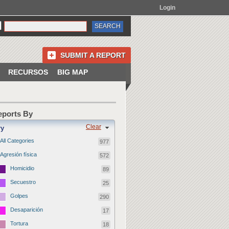
Login
SUBMIT A REPORT
RECURSOS
BIG MAP
Reports By
Clear
ry
All Categories
977
Agresión física
572
Homicidio
89
Secuestro
25
Golpes
290
Desaparición
17
Tortura
18