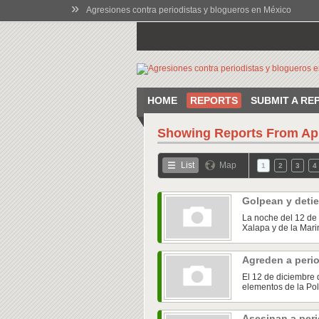
»
Agresiones contra periodistas y blogueros en México
HOME
REPORTS
SUBMIT A RE
Showing Reports From
Ap
List
Map
1
2
3
4
Golpean y detie
La noche del 12 de 
Xalapa y de la Marin
Agreden a peri
El 12 de diciembre 
elementos de la Pol
Asesinan a peri