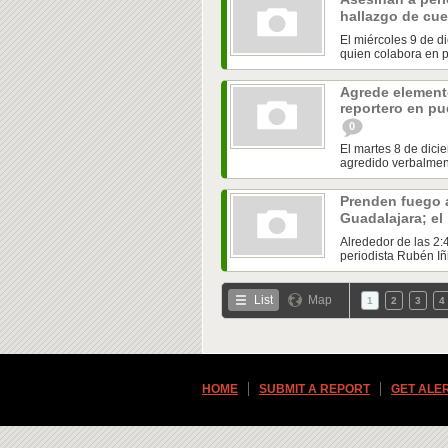
hallazgo de cu
El miércoles 9 de d
quien colabora en p
Agrede elemento
reportero en pu
0
El martes 8 de dic
agredido verbalment
Prenden fuego a
Guadalajara; el
Alrededor de las 2:
periodista Rubén Iñi
List
Map
1
2
3
4
HOME
SUBMIT A REPORT
GET ALE