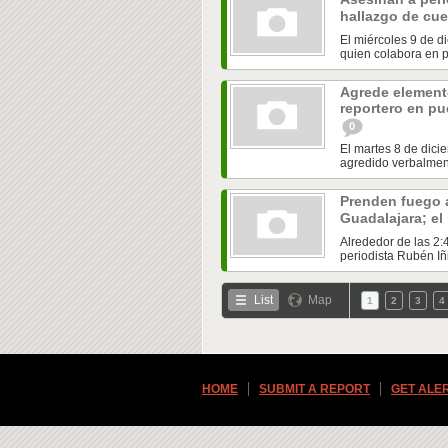
hallazgo de cu
El miércoles 9 de d
quien colabora en p
Agrede elemento
reportero en pu
0
El martes 8 de dic
agredido verbalment
Prenden fuego a
Guadalajara; el
Alrededor de las 2:
periodista Rubén Iñi
List
Map
1
2
3
4
HOME
SUBMIT A REPORT
GET ALE