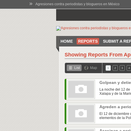
»
Agresiones contra periodistas y blogueros en México
HOME
REPORTS
SUBMIT A RE
Showing Reports From
Ap
List
Map
1
2
3
4
Golpean y detie
La noche del 12 de 
Xalapa y de la Marin
Agreden a peri
El 12 de diciembre 
elementos de la Pol
Asesinan a peri