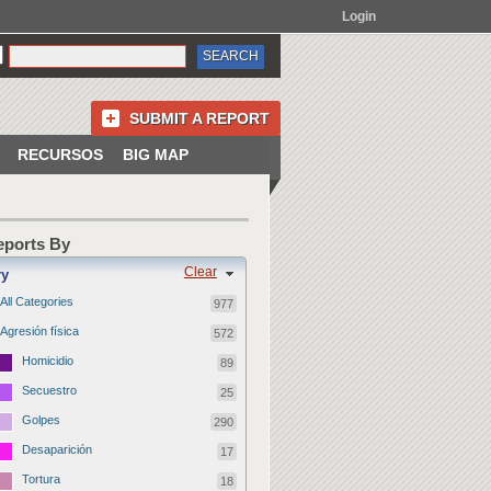
Login
SUBMIT A REPORT
RECURSOS
BIG MAP
Reports By
Clear
ry
All Categories
977
Agresión física
572
Homicidio
89
Secuestro
25
Golpes
290
Desaparición
17
Tortura
18