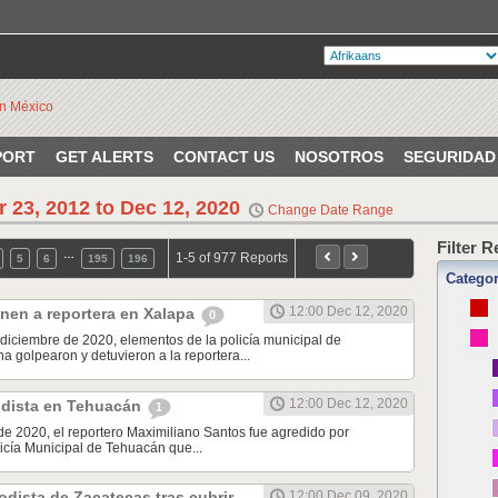
PORT
GET ALERTS
CONTACT US
NOSOTROS
SEGURIDAD
r 23, 2012 to Dec 12, 2020
Change Date Range
Filter 
…
1-5 of 977 Reports
5
6
195
196
Catego
12:00 Dec 12, 2020
nen a reportera en Xalapa
0
diciembre de 2020, elementos de la policía municipal de
a golpearon y detuvieron a la reportera...
12:00 Dec 12, 2020
odista en Tehuacán
1
de 2020, el reportero Maximiliano Santos fue agredido por
icía Municipal de Tehuacán que...
odista de Zacatecas tras cubrir
12:00 Dec 09, 2020