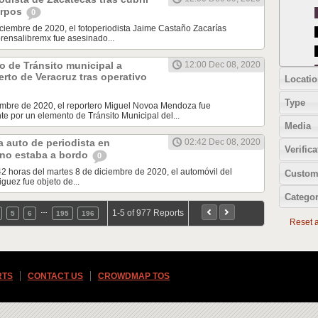
erpos
0
iciembre de 2020, el fotoperiodista Jaime Castaño Zacarías
rensalibremx fue asesinado...
 de Tránsito municipal a
12:00 Dec 08, 2020
erto de Veracruz tras operativo
Locatio
Type
iembre de 2020, el reportero Miguel Novoa Mendoza fue
e por un elemento de Tránsito Municipal del...
Media
 auto de periodista en
02:42 Dec 08, 2020
Verifica
 no estaba a bordo
0
42 horas del martes 8 de diciembre de 2020, el automóvil del
Custom
guez fue objeto de...
Categor
…
1-5 of 977 Reports
5
6
195
196
Reset al
RTS
CONTACT US
CROWDMAP TOS