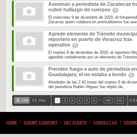
Asesinan a periodista de Zacatecas tr
cubrir hallazgo de cuerpos
0
El miércoles 9 de diciembre de 2020, el fotoperio
Zacarías quien colabora en prensalibremx fue ase
Agrede elemento de Tránsito municipa
reportero en puerto de Veracruz tras
operativo
0
El martes 8 de diciembre de 2020, el reportero 
agredido verbalmente por un elemento de Tránsito 
Prenden fuego a auto de periodista en
Guadalajara; el no estaba a bordo
0
Alrededor de las 2:42 horas del martes 8 de dicie
del periodista Rubén Iñiguez fue objeto de...
…
List
Map
1-5 
1
2
3
4
5
6
195
196
HOME
SUBMIT A REPORT
GET ALERTS
CONTACT US
CROWD