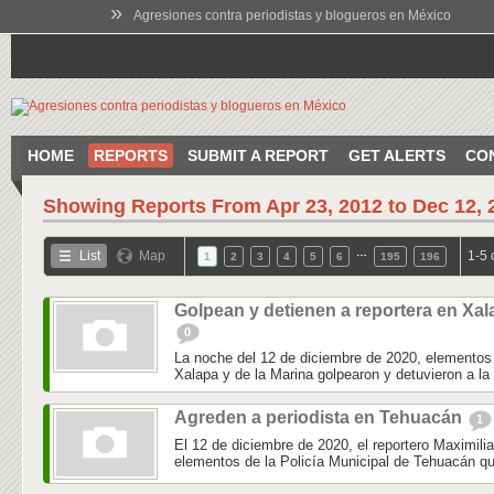
»
Agresiones contra periodistas y blogueros en México
HOME
REPORTS
SUBMIT A REPORT
GET ALERTS
CO
Showing Reports From
Apr 23, 2012 to Dec 12, 
…
List
Map
1-5 
1
2
3
4
5
6
195
196
Golpean y detienen a reportera en Xal
0
La noche del 12 de diciembre de 2020, elementos 
Xalapa y de la Marina golpearon y detuvieron a la 
Agreden a periodista en Tehuacán
1
El 12 de diciembre de 2020, el reportero Maximili
elementos de la Policía Municipal de Tehuacán qu