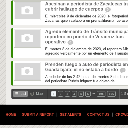
Asesinan a periodista de Zacatecas tr
cubrir hallazgo de cuerpos
0
El miércoles 9 de diciembre de 2020, el fotoperio
Zacarías quien colabora en prensalibremx fue ase
Agrede elemento de Tránsito municipa
reportero en puerto de Veracruz tras
operativo
0
El martes 8 de diciembre de 2020, el reportero 
agredido verbalmente por un elemento de Tránsito 
Prenden fuego a auto de periodista en
Guadalajara; el no estaba a bordo
0
Alrededor de las 2:42 horas del martes 8 de dicie
del periodista Rubén Iñiguez fue objeto de...
…
List
Map
1-5 
1
2
3
4
5
6
195
196
HOME
SUBMIT A REPORT
GET ALERTS
CONTACT US
CROWD