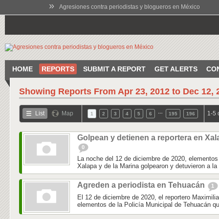
»
Agresiones contra periodistas y blogueros en México
HOME
REPORTS
SUBMIT A REPORT
GET ALERTS
CO
Showing Reports From
Apr 23, 2012 to Dec 12, 
…
List
Map
1-5 
1
2
3
4
5
6
195
196
Golpean y detienen a reportera en Xal
0
La noche del 12 de diciembre de 2020, elementos 
Xalapa y de la Marina golpearon y detuvieron a la 
Agreden a periodista en Tehuacán
1
El 12 de diciembre de 2020, el reportero Maximili
elementos de la Policía Municipal de Tehuacán qu