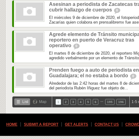
Asesinan a periodista de Zacatecas tr
cubrir hallazgo de cuerpos
0
El miércoles 9 de diciembre de 2020, el fotoperio
Zacarías quien colabora en prensalibremx fue ase
Agrede elemento de Tránsito municipa
reportero en puerto de Veracruz tras
operativo
0
El martes 8 de diciembre de 2020, el reportero 
agredido verbalmente por un elemento de Tránsito 
Prenden fuego a auto de periodista en
Guadalajara; el no estaba a bordo
0
Alrededor de las 2:42 horas del martes 8 de dicie
del periodista Rubén Iñiguez fue objeto de...
…
List
Map
1-5 
1
2
3
4
5
6
195
196
HOME
SUBMIT A REPORT
GET ALERTS
CONTACT US
CROWD