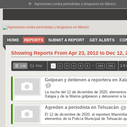
»
Agresiones contra periodistas y blogueros en México
HOME
REPORTS
SUBMIT A REPORT
GET ALERTS
CO
Showing Reports From
Apr 23, 2012 to Dec 12, 
…
List
Map
1-5 
1
2
3
4
5
6
195
196
Golpean y detienen a reportera en Xal
0
La noche del 12 de diciembre de 2020, elementos 
Xalapa y de la Marina golpearon y detuvieron a la 
Agreden a periodista en Tehuacán
1
El 12 de diciembre de 2020, el reportero Maximili
elementos de la Policía Municipal de Tehuacán qu