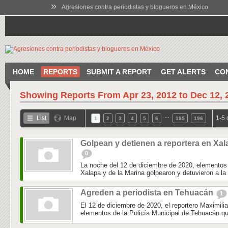
»
Agresiones contra periodistas y blogueros en México
HOME
REPORTS
SUBMIT A REPORT
GET ALERTS
CO
Showing Reports From
Apr 23, 2012 to Dec 12, 
…
List
Map
1-5 
1
2
3
4
5
6
195
196
Golpean y detienen a reportera en Xal
0
La noche del 12 de diciembre de 2020, elementos 
Xalapa y de la Marina golpearon y detuvieron a la 
Agreden a periodista en Tehuacán
1
El 12 de diciembre de 2020, el reportero Maximili
elementos de la Policía Municipal de Tehuacán qu