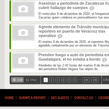
Asesinan a periodista de Zacatecas tr
cubrir hallazgo de cuerpos
0
El miércoles 9 de diciembre de 2020, el fotoperio
Zacarías quien colabora en prensalibremx fue ase
Agrede elemento de Tránsito municipa
reportero en puerto de Veracruz tras
operativo
0
El martes 8 de diciembre de 2020, el reportero 
agredido verbalmente por un elemento de Tránsito 
Prenden fuego a auto de periodista en
Guadalajara; el no estaba a bordo
0
Alrededor de las 2:42 horas del martes 8 de dicie
del periodista Rubén Iñiguez fue objeto de...
…
List
Map
1-5 
1
2
3
4
5
6
195
196
HOME
SUBMIT A REPORT
GET ALERTS
CONTACT US
CROWD