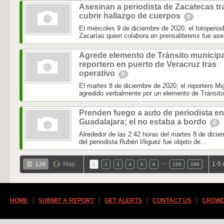
Asesinan a periodista de Zacatecas tr
cubrir hallazgo de cuerpos
0
El miércoles 9 de diciembre de 2020, el fotoperio
Zacarías quien colabora en prensalibremx fue ase
Agrede elemento de Tránsito municipa
reportero en puerto de Veracruz tras
operativo
0
El martes 8 de diciembre de 2020, el reportero 
agredido verbalmente por un elemento de Tránsito 
Prenden fuego a auto de periodista en
Guadalajara; el no estaba a bordo
0
Alrededor de las 2:42 horas del martes 8 de dicie
del periodista Rubén Iñiguez fue objeto de...
…
List
Map
1-5 
1
2
3
4
5
6
195
196
HOME
SUBMIT A REPORT
GET ALERTS
CONTACT US
CROWD