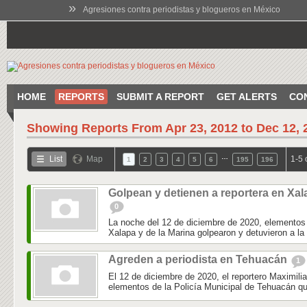
»
Agresiones contra periodistas y blogueros en México
HOME
REPORTS
SUBMIT A REPORT
GET ALERTS
CO
Showing Reports From
Apr 23, 2012 to Dec 12, 
…
List
Map
1-5 
1
2
3
4
5
6
195
196
Golpean y detienen a reportera en Xal
0
La noche del 12 de diciembre de 2020, elementos 
Xalapa y de la Marina golpearon y detuvieron a la 
Agreden a periodista en Tehuacán
1
El 12 de diciembre de 2020, el reportero Maximili
elementos de la Policía Municipal de Tehuacán qu