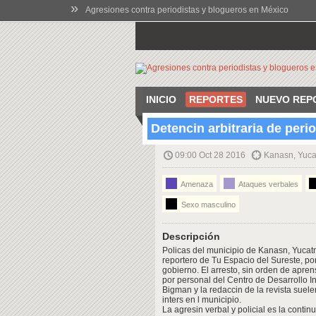
»
Agresiones contra periodistas y blogueros en México
INICIO
REPORTES
NUEVO REP
Detencin arbitraria de peri
09:00 Oct 28 2016
Kanasn, Yuca
Amenaza
Ataques verbales
Sexo masculino
Descripción
Policas del municipio de Kanasn, Yucatn
reportero de Tu Espacio del Sureste, por
gobierno. El arresto, sin orden de apre
por personal del Centro de Desarrollo In
Bigman y la redaccin de la revista suele
inters en l municipio.
La agresin verbal y policial es la contin