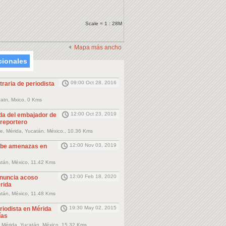
Scale = 1 : 28M
Mapa más ancho
cionales
09:00 Oct 28, 2016
traria de periodista
atn, Mxico, 0 Kms
12:00 Oct 23, 2019
a del embajador de
 reportero
e, Mérida, Yucatán. México., 10.36 Kms
12:00 Nov 03, 2019
cibe amenazas en
atán, México, 11.42 Kms
12:00 Feb 18, 2020
enuncia acoso
érida
atán, México, 11.48 Kms
19:30 May 02, 2015
riodista en Mérida
ías
e Mérida, Yucatán, México, 15.32 Kms