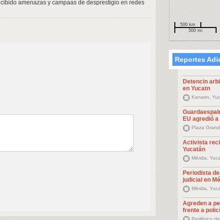
 recibido amenazas y campaas de desprestigio en redes
500 km
500 mi
Reportes Adi
Detencin arbi
en Yucatn
Kanasn, Yuc
Guardaespald
EU agredió a
Plaza Grand
Activista re
Yucatán
Mérida, Yuc
Periodista d
judicial en M
Mérida, Yuc
Agreden a pe
frente a polic
Periférico d