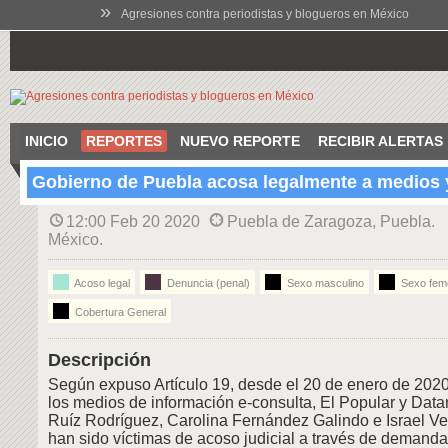
»
Agresiones contra periodistas y blogueros en México
INICIO
REPORTES
NUEVO REPORTE
RECIBIR ALERTAS
Gobierno de Puebla acosa legalmente a medios y
12:00 Feb 20 2020
Puebla de Zaragoza, Puebla.
México.
Acoso legal
Denuncia (penal)
Sexo masculino
Sexo fem
Cobertura General
Descripción
Según expuso Artículo 19, desde el 20 de enero de 2020 
los medios de información e-consulta, El Popular y Dat
Ruíz Rodríguez, Carolina Fernández Galindo e Israel Ve
han sido víctimas de acoso judicial a través de demanda