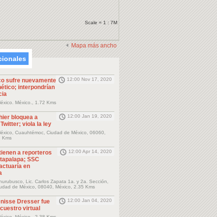
Scale = 1 : 7M
Mapa más ancho
cionales
12:00 Nov 17, 2020
ico sufre nuevamente
ético; interpondrían
cia
éxico. México., 1.72 Kms
12:00 Jan 19, 2020
hier bloquea a
Twitter; viola la ley
éxico, Cuauhtémoc, Ciudad de México, 06060,
7 Kms
12:00 Apr 14, 2020
tienen a reporteros
ztapalapa; SSC
actuaría en
a
urubusco, Lic. Carlos Zapata 1a. y 2a. Sección,
Ciudad de México, 08040, México, 2.35 Kms
12:00 Jan 04, 2020
enisse Dresser fue
cuestro virtual
éxico. México., 2.38 Kms