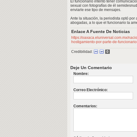
El funcionario intentó tener comunicaci
sexual con fotografías de él semidesnud
enviarle ese tipo de mensajes.
Ante la situación, la periodista optó po
abogadas, a lo que el funcionario la am
Enlace A Fuente De Noticias
https://oaxaca.eluniversal.com.mx/nac
hostigamiento-por-parte-de-funcionari
Credibilidad:
0
Deje Un Comentario
Nombre:
Correo Electrónico:
Comentarios: