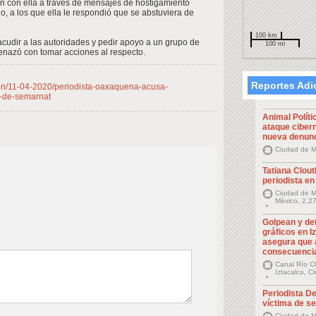
ón con ella a través de mensajes de hostigamiento
o, a los que ella le respondió que se abstuviera de
100 km
r acudir a las autoridades y pedir apoyo a un grupo de
100 mi
enazó con tomar acciones al respecto.
Reportes Adi
ion/11-04-2020/periodista-oaxaquena-acusa-
o-de-semarnat
Animal Polít
ataque cibern
nueva denun
Ciudad de M
Tatiana Clout
periodista en 
Ciudad de M
México, 2.2
Golpean y de
gráficos en I
asegura que 
consecuenci
Canal Río Ch
Iztacalco, 
Periodista D
víctima de se
Ciudad de M