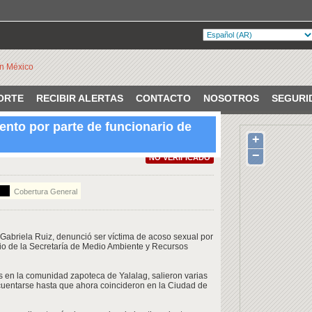
ORTE
RECIBIR ALERTAS
CONTACTO
NOSOTROS
SEGURI
ento por parte de funcionario de
+
xico, Cuauhtémoc, Ciudad de
−
NO VERIFICADO
Cobertura General
a Gabriela Ruiz, denunció ser víctima de acoso sexual por
rio de la Secretaría de Medio Ambiente y Recursos
s en la comunidad zapoteca de Yalalag, salieron varias
uentarse hasta que ahora coincideron en la Ciudad de