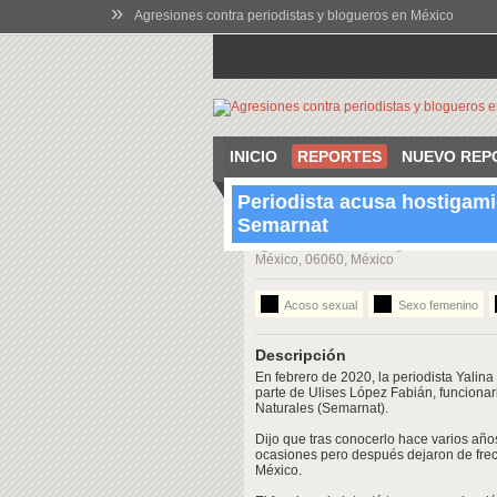
»
Agresiones contra periodistas y blogueros en México
INICIO
REPORTES
NUEVO REP
Periodista acusa hostigami
Semarnat
12:00 Feb 1 2020
Ciudad de Mé
México, 06060, México
Acoso sexual
Sexo femenino
Descripción
En febrero de 2020, la periodista Yalin
parte de Ulises López Fabián, funciona
Naturales (Semarnat).
Dijo que tras conocerlo hace varios año
ocasiones pero después dejaron de frec
México.