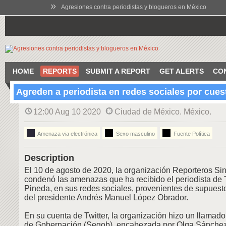
»
Agresiones contra periodistas y blogueros en México
HOME
REPORTS
SUBMIT A REPORT
GET ALERTS
CO
Agreden a periodista en redes sociales por cue
12:00 Aug 10 2020
Ciudad de México. México.
Amenaza via electrónica
Sexo masculino
Fuente Política
Description
El 10 de agosto de 2020, la organización Reporteros Si
condenó las amenazas que ha recibido el periodista de T
Pineda, en sus redes sociales, provenientes de supuest
del presidente Andrés Manuel López Obrador.
En su cuenta de Twitter, la organización hizo un llamado
de Gobernación (Segob), encabezada por Olga Sánchez