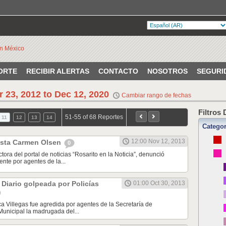
ORTE
RECIBIR ALERTAS
CONTACTO
NOSOTROS
SEGURI
r 23, 2012 to Dec 12, 2020
Cambiar rango de fechas
Filtros
51-55 of 68 Reportes
11
12
13
14
Categor
12:00 Nov 12, 2013
ista Carmen Olsen
0
ora del portal de noticias “Rosarito en la Noticia”, denunció
nte por agentes de la...
l Diario golpeada por Policías
01:00 Oct 30, 2013
ca Villegas fue agredida por agentes de la Secretaría de
unicipal la madrugada del...