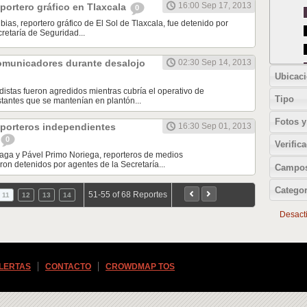
16:00 Sep 17, 2013
portero gráfico en Tlaxcala
0
ias, reportero gráfico de El Sol de Tlaxcala, fue detenido por
retaría de Seguridad...
omunicadores durante desalojo
02:30 Sep 14, 2013
Ubicac
distas fueron agredidos mientras cubría el operativo de
Tipo
tantes que se mantenían en plantón...
Fotos y
eporteros independientes
16:30 Sep 01, 2013
0
Verific
aga y Pável Primo Noriega, reporteros de medios
ron detenidos por agentes de la Secretaría...
Campos
Categor
51-55 of 68 Reportes
11
12
13
14
Desactiv
ALERTAS
CONTACTO
CROWDMAP TOS