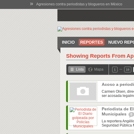
»
Agresiones contra periodistas y blogueros en México
INICIO
REPORTES
NUEVO REP
Showing Reports From
Ap
…
Lista
Mapa
1
10
Acoso a period
Carmen Olsen, direct
ser acosada legalme
Periodista de E
Municipales
0
La reportera Angéli
Seguridad Pública M