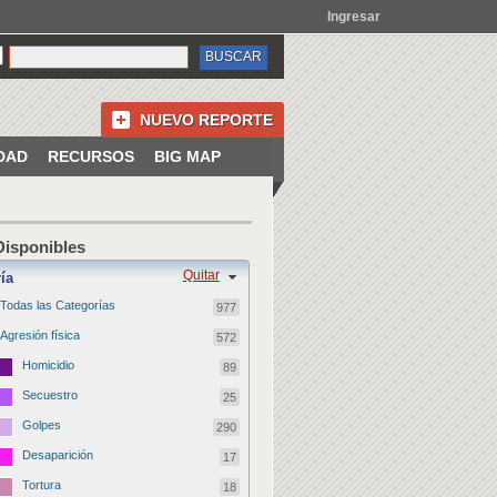
Ingresar
NUEVO REPORTE
DAD
RECURSOS
BIG MAP
 Disponibles
Quitar
ía
Todas las Categorías
977
Agresión física
572
Homicidio
89
Secuestro
25
Golpes
290
Desaparición
17
Tortura
18