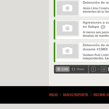
Detención de re
Jesús Lima Covarrub
elementos de la Sec
Agresiones a c
en Xalapa
0
Al menos seis perio
desalojo de manifes
Detención de r
durante #1SMX
Gustavo Ruíz Lizárr
independientes, fue
…
Lista
Mapa
1
10
INICIO
NUEVO REPORTE
RECIBIR 