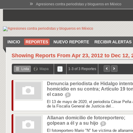
»
Agresiones contra periodistas y blogueros en México
INICIO
REPORTES
NUEVO REPORTE
RECIBIR ALERTAS
Showing Reports From
Apr 23, 2012 to Dec 12, 
Lista
Mapa
1-3 of 3 Reportes
1
Denuncia periodista de Hidalgo intent
homicidio en su contra; Artículo 19 t
el caso
0
El 13 de mayo de 2020, el periodista César Peña 
de la Fiscalía General de Justicia del...
Allanan domicilio de fotoreportero;
golpean a él y a su hijo
0
El fotoreportero Mario "N" fue víctima de allanam