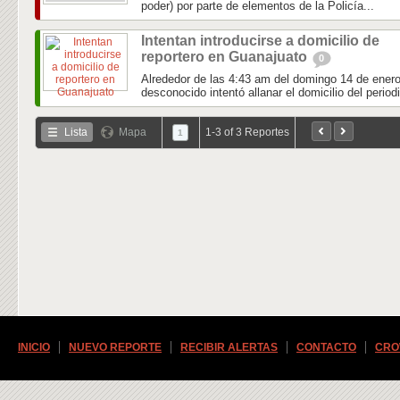
poder) por parte de elementos de la Policía...
Intentan introducirse a domicilio de
reportero en Guanajuato
0
Alrededor de las 4:43 am del domingo 14 de enero
desconocido intentó allanar el domicilio del perio
Lista
Mapa
1-3 of 3 Reportes
1
INICIO
NUEVO REPORTE
RECIBIR ALERTAS
CONTACTO
CRO