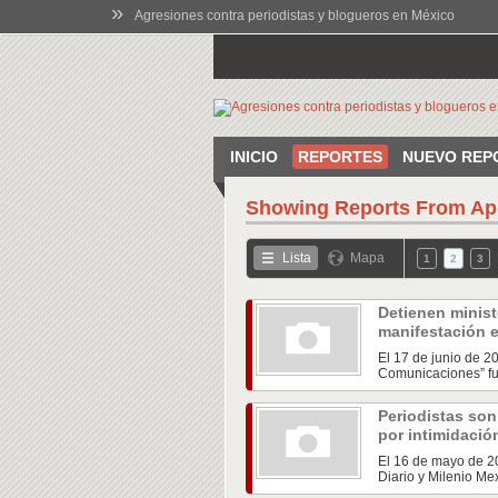
»
Agresiones contra periodistas y blogueros en México
INICIO
REPORTES
NUEVO REP
Showing Reports From
Ap
Lista
Mapa
1
2
3
Detienen ministe
manifestación 
El 17 de junio de 2
Comunicaciones” fu
Periodistas son
por intimidació
El 16 de mayo de 20
Diario y Milenio Me