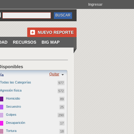
Ingresar
NUEVO REPORTE
DAD
RECURSOS
BIG MAP
 Disponibles
Quitar
ía
Todas las Categorías
977
Agresión física
572
Homicidio
89
Secuestro
25
Golpes
290
Desaparición
17
Tortura
18