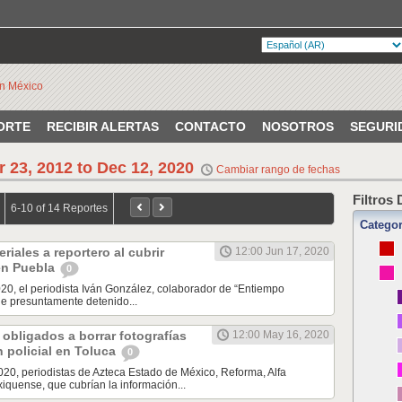
ORTE
RECIBIR ALERTAS
CONTACTO
NOSOTROS
SEGURI
r 23, 2012 to Dec 12, 2020
Cambiar rango de fechas
Filtros
6-10 of 14 Reportes
Categor
riales a reportero al cubrir
12:00 Jun 17, 2020
en Puebla
0
020, el periodista Iván González, colaborador de “Entiempo
e presuntamente detenido...
 obligados a borrar fotografías
12:00 May 16, 2020
n policial en Toluca
0
20, periodistas de Azteca Estado de México, Reforma, Alfa
xiquense, que cubrían la información...