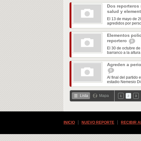
Dos reporteros
salud y elemen
El 13 de mayo de 20
agredidos por perso
Elementos polic
reportero
0
El 30 de octubre de
barranco a la altura 
Agreden a perio
0
Al final del partido
estadio Nemesio Diez
Lista
Mapa
1
2
3
INICIO
NUEVO REPORTE
RECIBIR 