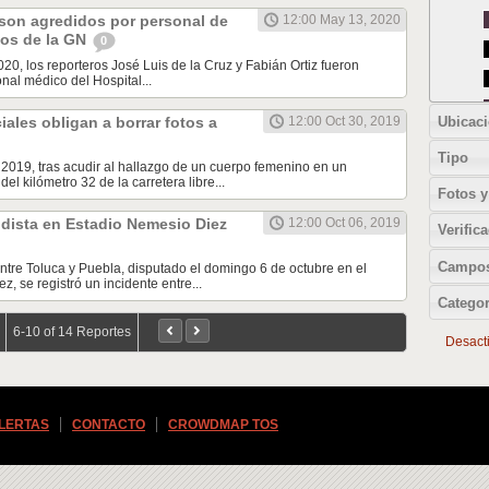
 son agredidos por personal de
12:00 May 13, 2020
tos de la GN
0
20, los reporteros José Luis de la Cruz y Fabián Ortiz fueron
nal médico del Hospital...
Ubicac
iales obligan a borrar fotos a
12:00 Oct 30, 2019
Tipo
 2019, tras acudir al hallazgo de un cuerpo femenino en un
del kilómetro 32 de la carretera libre...
Fotos y
dista en Estadio Nemesio Diez
12:00 Oct 06, 2019
Verific
Campos
 entre Toluca y Puebla, disputado el domingo 6 de octubre en el
, se registró un incidente entre...
Categor
6-10 of 14 Reportes
Desactiv
ALERTAS
CONTACTO
CROWDMAP TOS