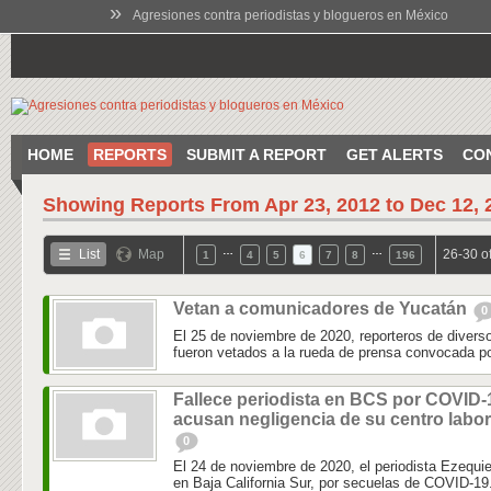
»
Agresiones contra periodistas y blogueros en México
HOME
REPORTS
SUBMIT A REPORT
GET ALERTS
CO
Showing Reports From
Apr 23, 2012 to Dec 12, 
…
…
List
Map
26-30 o
1
4
5
6
7
8
196
Vetan a comunicadores de Yucatán
0
El 25 de noviembre de 2020, reporteros de diver
fueron vetados a la rueda de prensa convocada por
Fallece periodista en BCS por COVID-
acusan negligencia de su centro labor
0
El 24 de noviembre de 2020, el periodista Ezequie
en Baja California Sur, por secuelas de COVID-19.