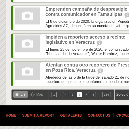
Emprenden campaña de desprestigio
contra comunicador en Tamaulipas
0
El 8 de diciembre de 2020, la organización Perio
Agredidos AC, denunció en su cuenta de twitter que
Impiden a reportero acceso a recinto
legislativo en Veracruz
0
El lunes 23 de noviembre de 2020, el comunicador 
"Noticias desde Veracruz", Walter Ramírez, fue im
Atentan contra otro reportero de Pres
en Poza Rica, Veracruz
0
Alrededor de las 5 de la tarde del sábado 21 de n
reportero de quien solo se informó responde al no
…
…
List
Map
26-30 o
1
4
5
6
7
8
196
HOME
SUBMIT A REPORT
GET ALERTS
CONTACT US
CROWD