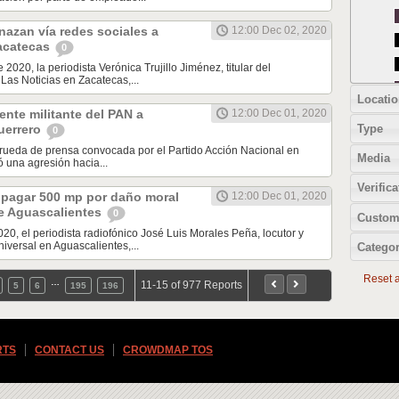
azan vía redes sociales a
12:00 Dec 02, 2020
Zacatecas
0
 2020, la periodista Verónica Trujillo Jiménez, titular del
Las Noticias en Zacatecas,...
Locatio
nte militante del PAN a
12:00 Dec 01, 2020
Type
uerrero
0
 rueda de prensa convocada por el Partido Acción Nacional en
Media
ó una agresión hacia...
Verifica
 pagar 500 mp por daño moral
12:00 Dec 01, 2020
e Aguascalientes
0
Custom
020, el periodista radiofónico José Luis Morales Peña, locutor y
iversal en Aguascalientes,...
Categor
Reset al
…
11-15 of 977 Reports
5
6
195
196
RTS
CONTACT US
CROWDMAP TOS