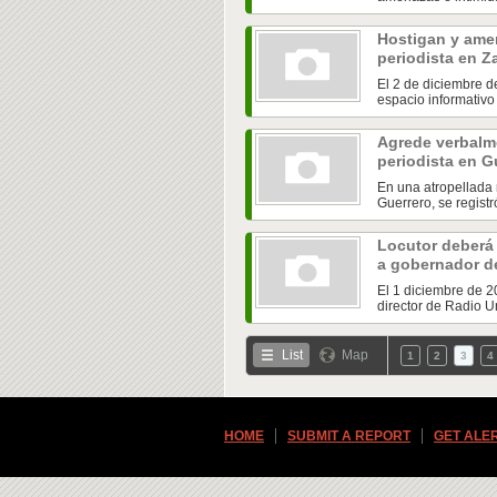
Hostigan y amen
periodista en 
El 2 de diciembre de
espacio informativo 
Agrede verbalme
periodista en G
En una atropellada
Guerrero, se registr
Locutor deberá
a gobernador d
El 1 diciembre de 2
director de Radio Un
List
Map
1
2
3
4
HOME
SUBMIT A REPORT
GET ALE