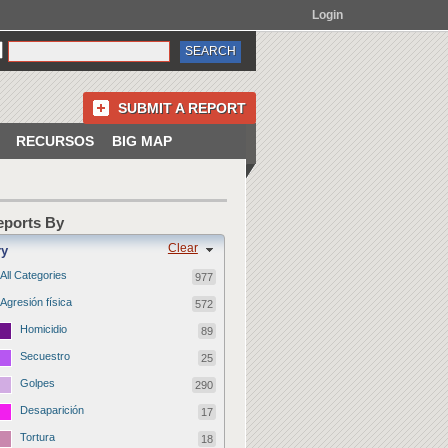
Login
SUBMIT A REPORT
RECURSOS
BIG MAP
Reports By
Clear
ry
All Categories
977
Agresión física
572
Homicidio
89
Secuestro
25
Golpes
290
Desaparición
17
Tortura
18