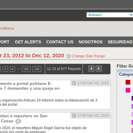
PORT
GET ALERTS
CONTACT US
NOSOTROS
SEGURIDAD
r 23, 2012 to Dec 12, 2020
Change Date Range
Filter 
…
11-15 of 977 Reports
5
6
195
196
Catego
mente a portal poblano E-
12:00 Dec 02, 2020
n 7 demandas y una queja en
a organización Artículo 19 informó sobre la interposición de 3
del portal...
idan a reportero en San
12:00 Dec 02, 2020
s Casas
0
e 2020, el reportero Miguel Ángel García fue objeto de
ción por parte de empleado...