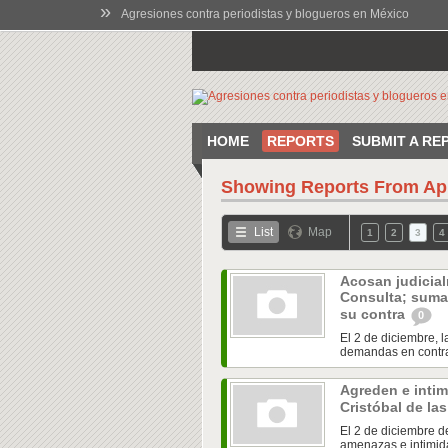
»
Agresiones contra periodistas y blogueros en México
HOME
REPORTS
SUBMIT A RE
Showing Reports From
Ap
List
Map
1
2
3
4
Acosan judicial
Consulta; suma
su contra
0
El 2 de diciembre, l
demandas en contra 
Agreden e intim
Cristóbal de la
El 2 de diciembre d
amenazas e intimida