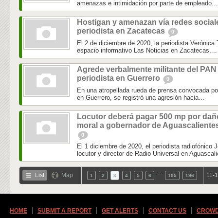
amenazas e intimidación por parte de empleado...
Hostigan y amenazan vía redes social
periodista en Zacatecas
0
El 2 de diciembre de 2020, la periodista Verónica Tr
espacio informativo Las Noticias en Zacatecas,...
Agrede verbalmente militante del PAN
periodista en Guerrero
0
En una atropellada rueda de prensa convocada por
en Guerrero, se registró una agresión hacia...
Locutor deberá pagar 500 mp por dañ
moral a gobernador de Aguascaliente
0
El 1 diciembre de 2020, el periodista radiofónico
locutor y director de Radio Universal en Aguascali
…
List
Map
11-1
1
2
3
4
5
6
195
196
HOME
SUBMIT A REPORT
GET ALERTS
CONTACT US
CROWD