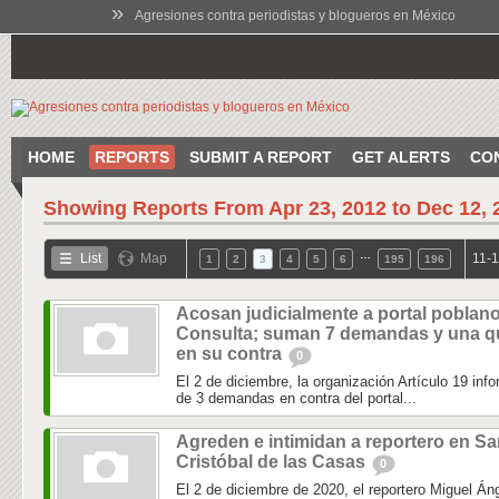
»
Agresiones contra periodistas y blogueros en México
HOME
REPORTS
SUBMIT A REPORT
GET ALERTS
CO
Showing Reports From
Apr 23, 2012 to Dec 12, 
…
List
Map
11-1
1
2
3
4
5
6
195
196
Acosan judicialmente a portal poblano
Consulta; suman 7 demandas y una q
en su contra
0
El 2 de diciembre, la organización Artículo 19 info
de 3 demandas en contra del portal...
Agreden e intimidan a reportero en S
Cristóbal de las Casas
0
El 2 de diciembre de 2020, el reportero Miguel Án