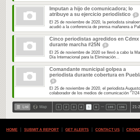
Imputan a hijo de comunicadora; lo
atribuye a su ejercicio periodístico
0
El 25 de noviembre de 2020, la periodista sinaloe
acudió a la conferencia de prensa mañanera a Pal
Cinco periodistas agredidos en Cdmx
durante marcha #25N
0
El 25 de noviembre de 2020 se llevó a cabo la M
Día Internacional para la Eliminación...
Comandante municipal golpea a
periodista durante cobertura en Puebl
0
El 25 de noviembre de 2020, el periodista August
colaborador de los medios de comunicación "7/24 
…
List
Map
21-2
1
2
3
4
5
6
195
196
HOME
SUBMIT A REPORT
GET ALERTS
CONTACT US
CROWD