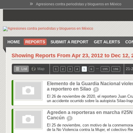
»
Agresiones contra periodistas y blogueros en México
HOME
REPORTS
SUBMIT A REPORT
GET ALERTS
CO
Showing Reports From
Apr 23, 2012 to Dec 12, 
…
List
Map
21-2
1
2
3
4
5
6
195
196
Elemento de la Guardia Nacional viole
a reportero en Silao
0
El 26 de noviembre de 2020, el reportero Juan Cru
un accidente ocurrido sobre la autopista Silao-Irap
Agreden a reporteras en marcha #25N
Cancún
0
El 25 de noviembre, con motivo de la conmemoraci
de la No Violencia contra la Mujer, el colectivo Re