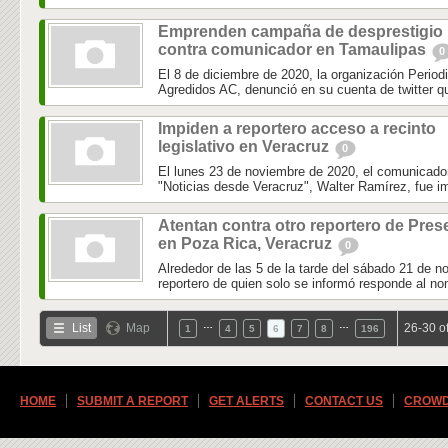
Emprenden campaña de desprestigio
contra comunicador en Tamaulipas
0
El 8 de diciembre de 2020, la organización Perio
Agredidos AC, denunció en su cuenta de twitter que
Impiden a reportero acceso a recinto
legislativo en Veracruz
0
El lunes 23 de noviembre de 2020, el comunicador 
"Noticias desde Veracruz", Walter Ramírez, fue im
Atentan contra otro reportero de Pres
en Poza Rica, Veracruz
0
Alrededor de las 5 de la tarde del sábado 21 de n
reportero de quien solo se informó responde al no
…
…
List
Map
26-30 o
1
4
5
6
7
8
196
HOME
SUBMIT A REPORT
GET ALERTS
CONTACT US
CROWD