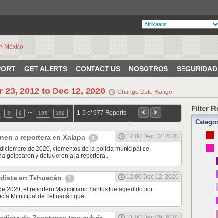
PORT
GET ALERTS
CONTACT US
NOSOTROS
SEGURIDAD
r 23, 2012 to Dec 12, 2020
Change Date Range
Filter 
…
1-5 of 977 Reports
5
6
195
196
Catego
12:00 Dec 12, 2020
nen a reportera en Xalapa
0
diciembre de 2020, elementos de la policía municipal de
a golpearon y detuvieron a la reportera...
12:00 Dec 12, 2020
odista en Tehuacán
1
de 2020, el reportero Maximiliano Santos fue agredido por
icía Municipal de Tehuacán que...
odista de Zacatecas tras cubrir
12:00 Dec 09, 2020