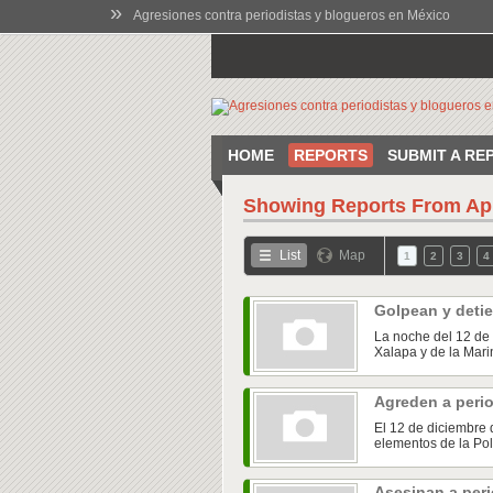
»
Agresiones contra periodistas y blogueros en México
HOME
REPORTS
SUBMIT A RE
Showing Reports From
Ap
List
Map
1
2
3
4
Golpean y detie
La noche del 12 de 
Xalapa y de la Marin
Agreden a peri
El 12 de diciembre 
elementos de la Pol
Asesinan a peri