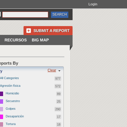
Login
SUBMIT A REPORT
RECURSOS
BIG MAP
Reports By
Clear
ry
All Categories
977
Agresión física
572
Homicidio
89
Secuestro
25
Golpes
290
Desaparición
17
Tortura
18