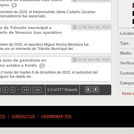
erpos
0
iciembre de 2020, el fotoperiodista Jaime Castaño Zacarías
rensalibremx fue asesinado...
 de Tránsito municipal a
12:00 Dec 08, 2020
erto de Veracruz tras operativo
Locatio
Type
iembre de 2020, el reportero Miguel Novoa Mendoza fue
e por un elemento de Tránsito Municipal del...
Media
 auto de periodista en
02:42 Dec 08, 2020
Verifica
 no estaba a bordo
0
42 horas del martes 8 de diciembre de 2020, el automóvil del
Custom
guez fue objeto de...
Categor
…
1-5 of 977 Reports
5
6
195
196
Reset al
RTS
CONTACT US
CROWDMAP TOS