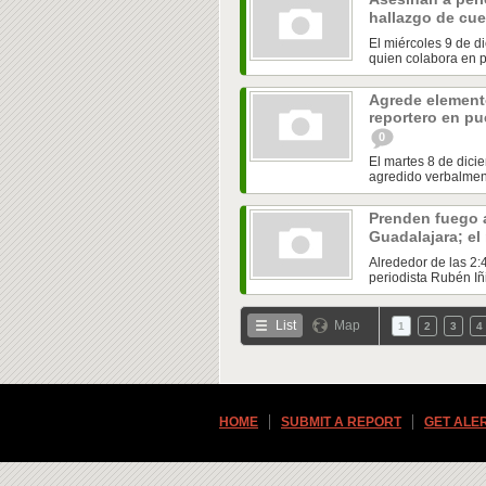
hallazgo de cu
El miércoles 9 de d
quien colabora en p
Agrede elemento
reportero en pu
0
El martes 8 de dic
agredido verbalment
Prenden fuego a
Guadalajara; el
Alrededor de las 2:
periodista Rubén Iñi
List
Map
1
2
3
4
HOME
SUBMIT A REPORT
GET ALE