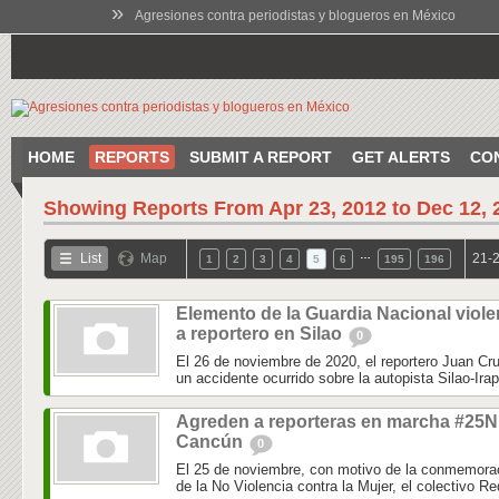
»
Agresiones contra periodistas y blogueros en México
HOME
REPORTS
SUBMIT A REPORT
GET ALERTS
CO
Showing Reports From
Apr 23, 2012 to Dec 12, 
…
List
Map
21-2
1
2
3
4
5
6
195
196
Elemento de la Guardia Nacional viole
a reportero en Silao
0
El 26 de noviembre de 2020, el reportero Juan Cru
un accidente ocurrido sobre la autopista Silao-Irap
Agreden a reporteras en marcha #25N
Cancún
0
El 25 de noviembre, con motivo de la conmemoraci
de la No Violencia contra la Mujer, el colectivo Re