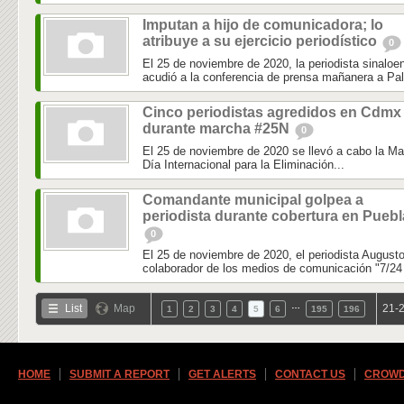
Imputan a hijo de comunicadora; lo
atribuye a su ejercicio periodístico
0
El 25 de noviembre de 2020, la periodista sinaloe
acudió a la conferencia de prensa mañanera a Pal
Cinco periodistas agredidos en Cdmx
durante marcha #25N
0
El 25 de noviembre de 2020 se llevó a cabo la M
Día Internacional para la Eliminación...
Comandante municipal golpea a
periodista durante cobertura en Puebl
0
El 25 de noviembre de 2020, el periodista August
colaborador de los medios de comunicación "7/24 
…
List
Map
21-2
1
2
3
4
5
6
195
196
HOME
SUBMIT A REPORT
GET ALERTS
CONTACT US
CROWD