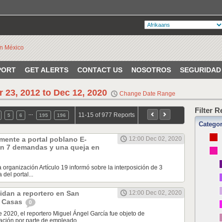
PORT
GET ALERTS
CONTACT US
NOSOTROS
SEGURIDAD
r 23, 2012 to Dec 12, 2020
Change Date Range
Filter 
…
11-15 of 977 Reports
5
6
195
196
Catego
mente a portal poblano E-
12:00 Dec 02, 2020
n 7 demandas y una queja en
a organización Artículo 19 informó sobre la interposición de 3
del portal...
idan a reportero en San
12:00 Dec 02, 2020
s Casas
0
e 2020, el reportero Miguel Ángel García fue objeto de
ción por parte de empleado...