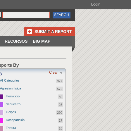
Login
SUBMIT A REPORT
RECURSOS
BIG MAP
Reports By
Clear
ry
All Categories
977
Agresión física
572
Homicidio
89
Secuestro
25
Golpes
290
Desaparición
17
Tortura
18