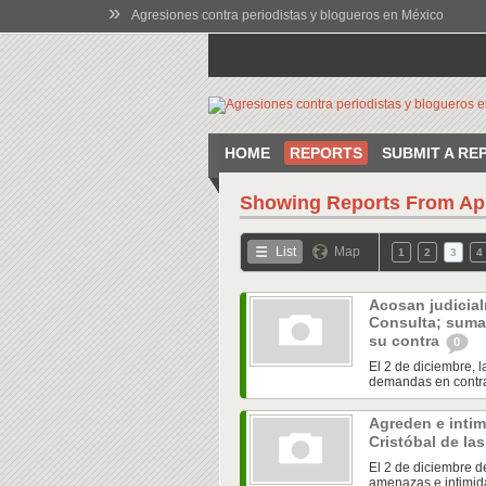
»
Agresiones contra periodistas y blogueros en México
HOME
REPORTS
SUBMIT A RE
Showing Reports From
Ap
List
Map
1
2
3
4
Acosan judicial
Consulta; suma
su contra
0
El 2 de diciembre, l
demandas en contra 
Agreden e intim
Cristóbal de la
El 2 de diciembre d
amenazas e intimida