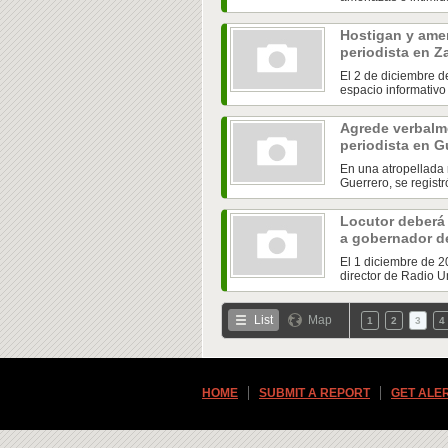
Hostigan y amen
periodista en 
El 2 de diciembre de
espacio informativo 
Agrede verbalme
periodista en G
En una atropellada
Guerrero, se registr
Locutor deberá
a gobernador d
El 1 diciembre de 2
director de Radio Un
List
Map
1
2
3
4
HOME
SUBMIT A REPORT
GET ALE