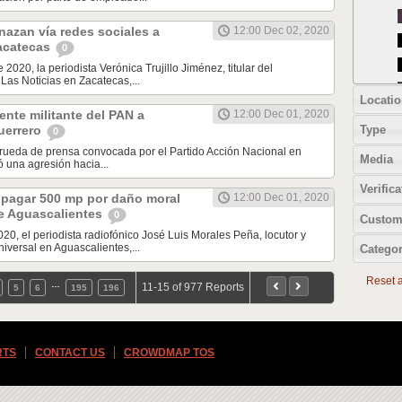
azan vía redes sociales a
12:00 Dec 02, 2020
Zacatecas
0
 2020, la periodista Verónica Trujillo Jiménez, titular del
Las Noticias en Zacatecas,...
Locatio
nte militante del PAN a
12:00 Dec 01, 2020
Type
uerrero
0
 rueda de prensa convocada por el Partido Acción Nacional en
Media
ó una agresión hacia...
Verifica
 pagar 500 mp por daño moral
12:00 Dec 01, 2020
e Aguascalientes
0
Custom
020, el periodista radiofónico José Luis Morales Peña, locutor y
iversal en Aguascalientes,...
Categor
Reset al
…
11-15 of 977 Reports
5
6
195
196
RTS
CONTACT US
CROWDMAP TOS