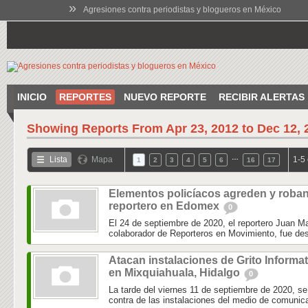
»
Agresiones contra periodistas y blogueros en México
INICIO
REPORTES
NUEVO REPORTE
RECIBIR ALERTAS
Showing Reports From
Apr 23, 2012 to Dec 12, 
…
Lista
Mapa
1-5
1
2
3
4
5
6
16
17
Elementos policíacos agreden y roban
reportero en Edomex
0
El 24 de septiembre de 2020, el reportero Juan 
colaborador de Reporteros en Movimiento, fue des
Atacan instalaciones de Grito Informa
en Mixquiahuala, Hidalgo
0
La tarde del viernes 11 de septiembre de 2020, se
contra de las instalaciones del medio de comunica