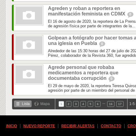
Agreden y roban a reportera en
manifestación feminista en CDMX
0
El 16 de agosto de 2020, la reportera de La Prensa
de agresión física por parte de integrantes de la...
Golpean a fotógrafo por hacer tomas 
una iglesia en Puebla
0
Alrededor de las 15:30 horas del 27 de julio de 202
Pérez, colaborador de la Revista 360, fue agredido
Agrede personal que robaba
medicamentos a reportera que
documentaba corrupción
0
El 29 de mayo de 2020, la reportera Teresa Quiro
agresión por parte de un miembro del personal de l
…
Lista
Mapa
1-5
1
2
3
4
5
6
16
17
INICIO
NUEVO REPORTE
RECIBIR ALERTAS
CONTACTO
CRO