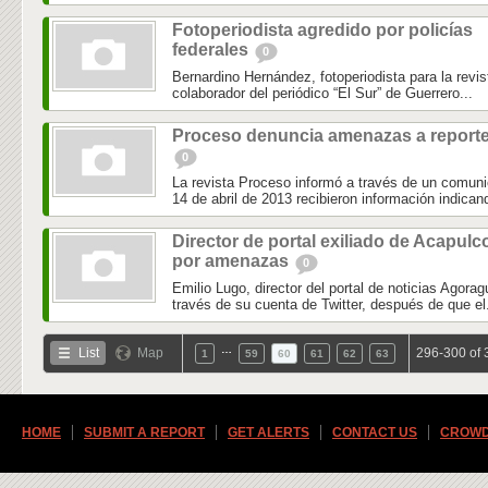
Fotoperiodista agredido por policías
federales
0
Bernardino Hernández, fotoperiodista para la revi
colaborador del periódico “El Sur” de Guerrero...
Proceso denuncia amenazas a report
0
La revista Proceso informó a través de un comun
14 de abril de 2013 recibieron información indicand
Director de portal exiliado de Acapulc
por amenazas
0
Emilio Lugo, director del portal de noticias Agora
través de su cuenta de Twitter, después de que el.
…
List
Map
296-300 of 
1
59
60
61
62
63
HOME
SUBMIT A REPORT
GET ALERTS
CONTACT US
CROWD