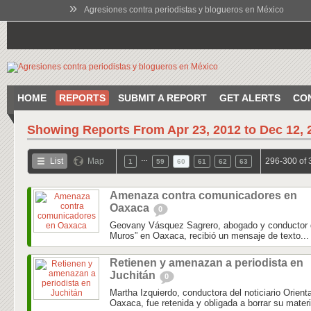
»
Agresiones contra periodistas y blogueros en México
HOME
REPORTS
SUBMIT A REPORT
GET ALERTS
CO
Showing Reports From
Apr 23, 2012 to Dec 12, 
…
List
Map
296-300 of 
1
59
60
61
62
63
Amenaza contra comunicadores en
Oaxaca
0
Geovany Vásquez Sagrero, abogado y conductor d
Muros” en Oaxaca, recibió un mensaje de texto...
Retienen y amenazan a periodista en
Juchitán
0
Martha Izquierdo, conductora del noticiario Orient
Oaxaca, fue retenida y obligada a borrar su materia