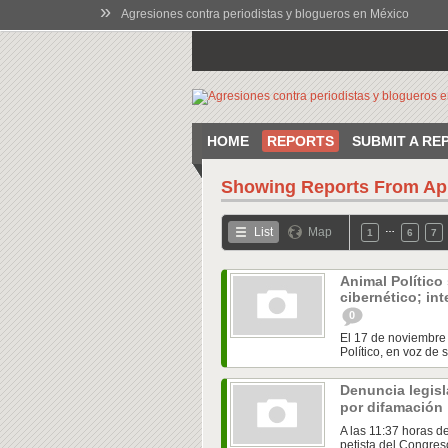
»
Agresiones contra periodistas y blogueros en México
HOME
REPORTS
SUBMIT A RE
Showing Reports From
Ap
…
List
Map
1
6
7
Animal Polític
cibernético; in
0
El 17 de noviembre 
Político, en voz de s
Denuncia legisl
por difamación
A las 11:37 horas d
petista del Congres