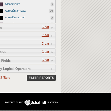
Allanamiento
3
Agresión armada
29
Agresión sexual
2
Agresión a familiares
9
Clear
n
Bloqueo de cobertura
68
Clear
Daño patrimonial
1
Clear
Retención
21
Agresión jurídica
137
Clear
tion
Detención arbitraria
68
Clear
 Fields
Acoso legal
28
y Logical Operators
Citación para declarar
1
l filters
Requerimiento administrativo
FILTER REPORTS
2
Fabricación de pruebas
0
Despido injustificado
2
Demanda (civil)
8
POWERED BY THE
PLATFORM
Denuncia (penal)
19