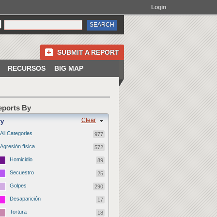
Login
SUBMIT A REPORT
RECURSOS
BIG MAP
Reports By
Clear
ry
All Categories
977
Agresión física
572
Homicidio
89
Secuestro
25
Golpes
290
Desaparición
17
Tortura
18