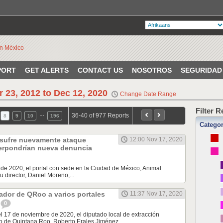
PORT
GET ALERTS
CONTACT US
NOSOTROS
SEGURIDAD
r 23, 2012 to Dec 12, 2020
Change Date Range
Filter 
…
36-40 of 977 Reports
8
9
10
196
Catego
o sufre nuevamente ataque
12:00 Nov 17, 2020
terpondrían nueva denuncia
de 2020, el portal con sede en la Ciudad de México, Animal
u director, Daniel Moreno,...
ador de QRoo a varios portales
11:37 Nov 17, 2020
0
el 17 de noviembre de 2020, el diputado local de extracción
o de Quintana Roo, Roberto Erales Jiménez...