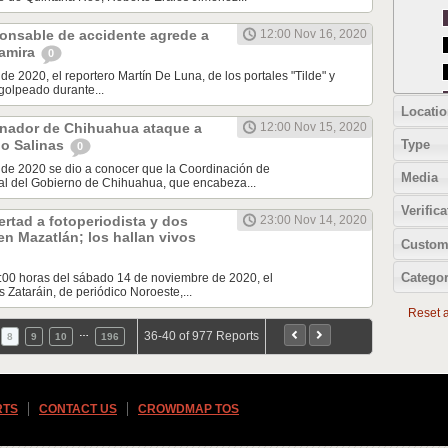
onsable de accidente agrede a
12:00 Nov 16, 2020
tamira
0
de 2020, el reportero Martín De Luna, de los portales "Tilde" y
golpeado durante...
Locatio
rnador de Chihuahua ataque a
12:00 Nov 15, 2020
Type
o Salinas
0
 de 2020 se dio a conocer que la Coordinación de
Media
l del Gobierno de Chihuahua, que encabeza...
Verifica
ertad a fotoperiodista y dos
23:00 Nov 14, 2020
n Mazatlán; los hallan vivos
Custom
Categor
3:00 horas del sábado 14 de noviembre de 2020, el
s Zataráin, de periódico Noroeste,...
Reset al
…
36-40 of 977 Reports
8
9
10
196
RTS
CONTACT US
CROWDMAP TOS