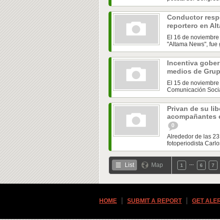
Conductor resp
reportero en Al
El 16 de noviembre 
"Altama News", fue 
Incentiva gobe
medios de Grup
El 15 de noviembre
Comunicación Socia
Privan de su lib
acompañantes e
0
Alrededor de las 2
fotoperiodista Carlo
…
List
Map
1
6
7
HOME
SUBMIT A REPORT
GET ALE