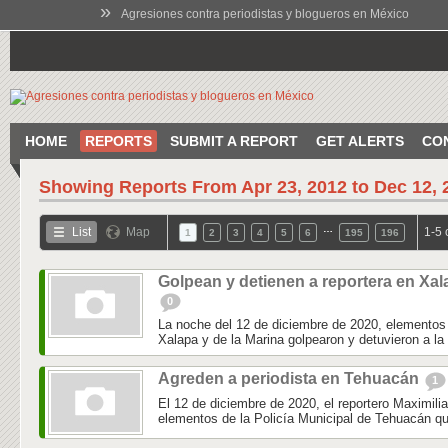
»
Agresiones contra periodistas y blogueros en México
HOME
REPORTS
SUBMIT A REPORT
GET ALERTS
CO
Showing Reports From
Apr 23, 2012 to Dec 12, 
…
List
Map
1-5 
1
2
3
4
5
6
195
196
Golpean y detienen a reportera en Xal
0
La noche del 12 de diciembre de 2020, elementos 
Xalapa y de la Marina golpearon y detuvieron a la 
Agreden a periodista en Tehuacán
1
El 12 de diciembre de 2020, el reportero Maximili
elementos de la Policía Municipal de Tehuacán qu