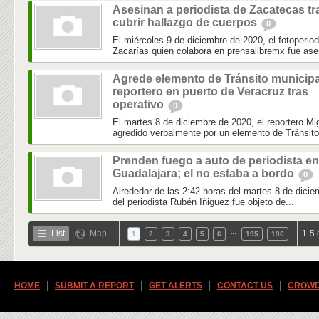
Asesinan a periodista de Zacatecas tr
cubrir hallazgo de cuerpos
0
El miércoles 9 de diciembre de 2020, el fotoperio
Zacarías quien colabora en prensalibremx fue ase
Agrede elemento de Tránsito municipa
reportero en puerto de Veracruz tras
operativo
0
El martes 8 de diciembre de 2020, el reportero 
agredido verbalmente por un elemento de Tránsito 
Prenden fuego a auto de periodista en
Guadalajara; el no estaba a bordo
0
Alrededor de las 2:42 horas del martes 8 de dicie
del periodista Rubén Iñiguez fue objeto de...
…
List
Map
1-5 
1
2
3
4
5
6
195
196
HOME
SUBMIT A REPORT
GET ALERTS
CONTACT US
CROWD