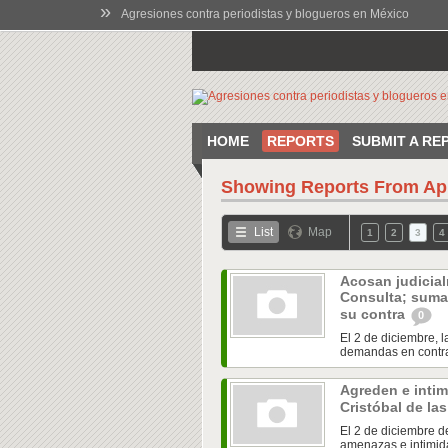
»
Agresiones contra periodistas y blogueros en México
HOME
REPORTS
SUBMIT A RE
Showing Reports From
Ap
List
Map
1
2
3
4
Acosan judicial
Consulta; suma
su contra
0
El 2 de diciembre, l
demandas en contra 
Agreden e intim
Cristóbal de la
El 2 de diciembre d
amenazas e intimida