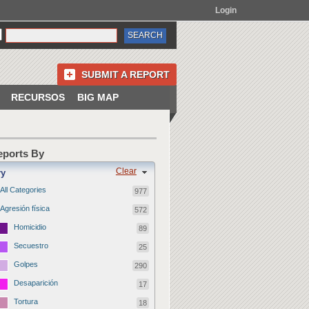
Login
SUBMIT A REPORT
RECURSOS
BIG MAP
Reports By
Clear
ry
All Categories
977
Agresión física
572
Homicidio
89
Secuestro
25
Golpes
290
Desaparición
17
Tortura
18