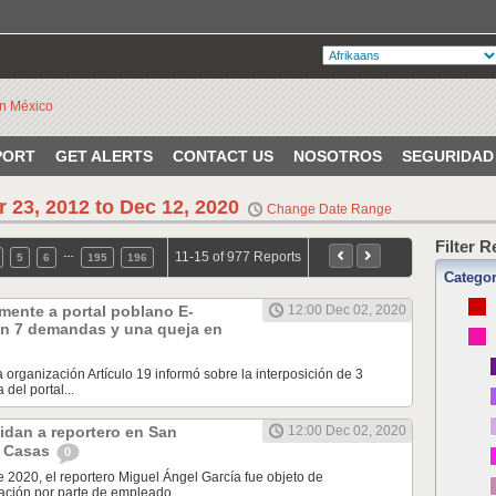
PORT
GET ALERTS
CONTACT US
NOSOTROS
SEGURIDAD
r 23, 2012 to Dec 12, 2020
Change Date Range
Filter 
…
11-15 of 977 Reports
5
6
195
196
Catego
mente a portal poblano E-
12:00 Dec 02, 2020
n 7 demandas y una queja en
a organización Artículo 19 informó sobre la interposición de 3
del portal...
idan a reportero en San
12:00 Dec 02, 2020
s Casas
0
e 2020, el reportero Miguel Ángel García fue objeto de
ción por parte de empleado...