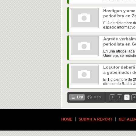
Hostigan y amen
periodista en 
El 2 de diciembre de
espacio informativo 
Agrede verbalme
periodista en G
En una atropellada
Guerrero, se registr
Locutor deberá
a gobernador d
El 1 diciembre de 2
director de Radio Un
List
Map
1
2
3
4
HOME
SUBMIT A REPORT
GET ALE