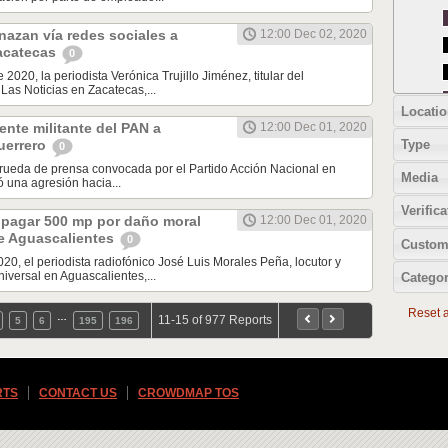
azan vía redes sociales a
12:00 Dec 02, 2020
Zacatecas
0
 2020, la periodista Verónica Trujillo Jiménez, titular del
Las Noticias en Zacatecas,...
Locatio
nte militante del PAN a
12:00 Dec 01, 2020
Type
uerrero
0
 rueda de prensa convocada por el Partido Acción Nacional en
Media
ó una agresión hacia...
Verifica
 pagar 500 mp por daño moral
12:00 Dec 01, 2020
e Aguascalientes
0
Custom
020, el periodista radiofónico José Luis Morales Peña, locutor y
iversal en Aguascalientes,...
Categor
Reset al
…
11-15 of 977 Reports
5
6
195
196
RTS
CONTACT US
CROWDMAP TOS