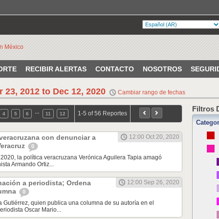
ORTE
RECIBIR ALERTAS
CONTACTO
NOSOTROS
SEGURI
r 23, 2012 to Dec 12, 2020
Cambiar rango de fechas
Filtros
…
1-5 of 56 Reportes
4
5
6
11
12
Categor
 veracruzana con denunciar a
12:00 Oct 20, 2020
Veracruz
0
 2020, la política veracruzana Verónica Aguilera Tapia amagó
ista Armando Ortiz...
ación a periodista; Ordena
12:00 Sep 26, 2020
olumna
0
a Gutiérrez, quien publica una columna de su autoría en el
eriodista Oscar Mario...