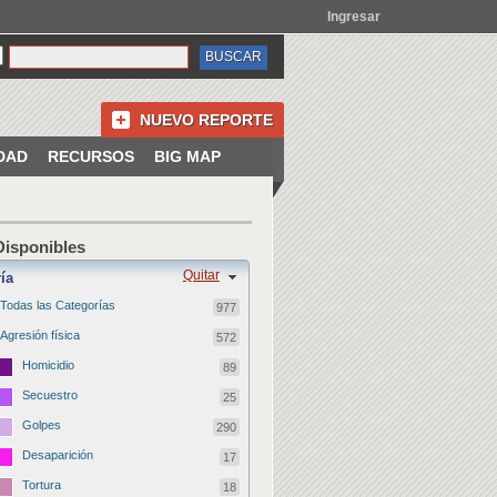
Ingresar
NUEVO REPORTE
DAD
RECURSOS
BIG MAP
 Disponibles
Quitar
ía
Todas las Categorías
977
Agresión física
572
Homicidio
89
Secuestro
25
Golpes
290
Desaparición
17
Tortura
18