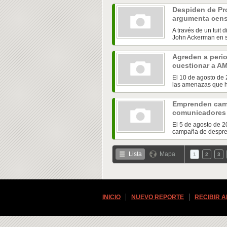
Despiden de Pr
argumenta cen
A través de un tuit 
John Ackerman en su
Agreden a perio
cuestionar a 
El 10 de agosto de 
las amenazas que ha
Emprenden camp
comunicadores
El 5 de agosto de 2
campaña de desprest
Lista
Mapa
1
2
3
INICIO
NUEVO REPORTE
RECIBIR 