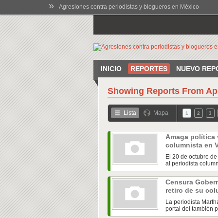
»
Agresiones contra periodistas y blogueros en México
INICIO
REPORTES
NUEVO REP
Showing Reports From
Ap
Lista
Mapa
1
2
3
Amaga política
columnista en 
El 20 de octubre de
al periodista column
Censura Gobern
retiro de su c
La periodista Marth
portal del también p