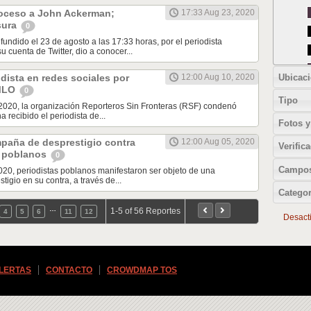
oceso a John Ackerman;
17:33 Aug 23, 2020
sura
0
difundido el 23 de agosto a las 17:33 horas, por el periodista
 cuenta de Twitter, dio a conocer...
Ubicac
dista en redes sociales por
12:00 Aug 10, 2020
AMLO
0
Tipo
2020, la organización Reporteros Sin Fronteras (RSF) condenó
 recibido el periodista de...
Fotos y
aña de desprestigio contra
12:00 Aug 05, 2020
Verific
 poblanos
0
Campos
020, periodistas poblanos manifestaron ser objeto de una
igio en su contra, a través de...
Categor
…
1-5 of 56 Reportes
4
5
6
11
12
Desactiv
ALERTAS
CONTACTO
CROWDMAP TOS