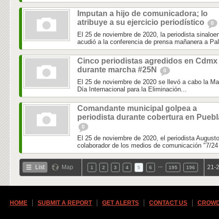
Imputan a hijo de comunicadora; lo
atribuye a su ejercicio periodístico
0
El 25 de noviembre de 2020, la periodista sinaloe
acudió a la conferencia de prensa mañanera a Pal
Cinco periodistas agredidos en Cdmx
durante marcha #25N
0
El 25 de noviembre de 2020 se llevó a cabo la M
Día Internacional para la Eliminación...
Comandante municipal golpea a
periodista durante cobertura en Puebl
0
El 25 de noviembre de 2020, el periodista August
colaborador de los medios de comunicación "7/24 
…
List
Map
21-2
1
2
3
4
5
6
195
196
HOME
SUBMIT A REPORT
GET ALERTS
CONTACT US
CROWD