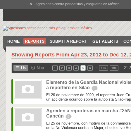
»
Agresiones contra periodistas y blogueros en México
HOME
REPORTS
SUBMIT A REPORT
GET ALERTS
CO
Showing Reports From
Apr 23, 2012 to Dec 12, 
…
List
Map
21-2
1
2
3
4
5
6
195
196
Elemento de la Guardia Nacional viole
a reportero en Silao
0
El 26 de noviembre de 2020, el reportero Juan Cru
un accidente ocurrido sobre la autopista Silao-Irap
Agreden a reporteras en marcha #25N
Cancún
0
El 25 de noviembre, con motivo de la conmemoraci
de la No Violencia contra la Mujer, el colectivo Re