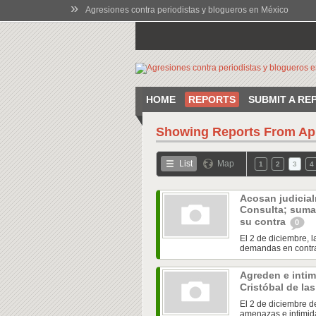
»
Agresiones contra periodistas y blogueros en México
HOME
REPORTS
SUBMIT A RE
Showing Reports From
Ap
List
Map
1
2
3
4
Acosan judicial
Consulta; suma
su contra
0
El 2 de diciembre, l
demandas en contra 
Agreden e intim
Cristóbal de la
El 2 de diciembre d
amenazas e intimida