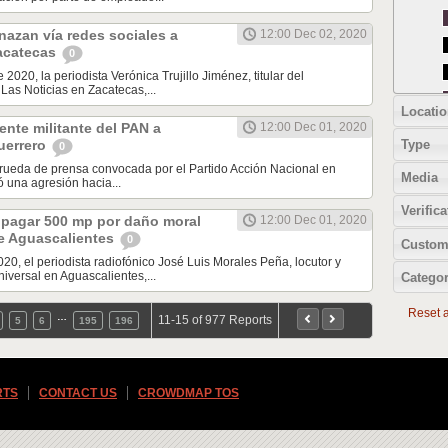
azan vía redes sociales a
12:00 Dec 02, 2020
Zacatecas
0
 2020, la periodista Verónica Trujillo Jiménez, titular del
Las Noticias en Zacatecas,...
Locatio
nte militante del PAN a
12:00 Dec 01, 2020
Type
uerrero
0
 rueda de prensa convocada por el Partido Acción Nacional en
Media
ó una agresión hacia...
Verifica
 pagar 500 mp por daño moral
12:00 Dec 01, 2020
e Aguascalientes
0
Custom
020, el periodista radiofónico José Luis Morales Peña, locutor y
iversal en Aguascalientes,...
Categor
Reset al
…
11-15 of 977 Reports
5
6
195
196
RTS
CONTACT US
CROWDMAP TOS