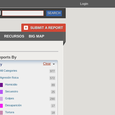
Login
SUBMIT A REPORT
RECURSOS
BIG MAP
Reports By
Clear
ry
All Categories
977
Agresión física
572
Homicidio
89
Secuestro
25
Golpes
290
Desaparición
17
Tortura
18