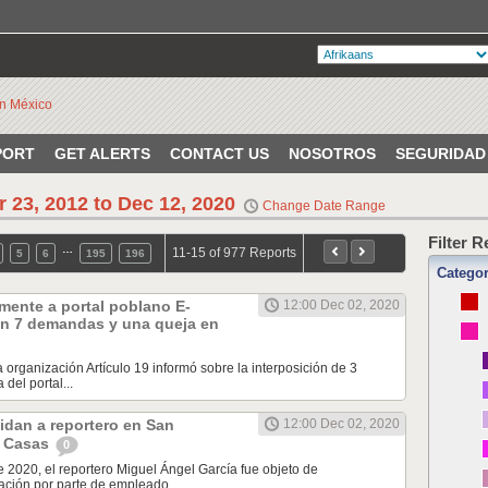
PORT
GET ALERTS
CONTACT US
NOSOTROS
SEGURIDAD
r 23, 2012 to Dec 12, 2020
Change Date Range
Filter 
…
11-15 of 977 Reports
5
6
195
196
Catego
mente a portal poblano E-
12:00 Dec 02, 2020
n 7 demandas y una queja en
a organización Artículo 19 informó sobre la interposición de 3
del portal...
idan a reportero en San
12:00 Dec 02, 2020
s Casas
0
e 2020, el reportero Miguel Ángel García fue objeto de
ción por parte de empleado...