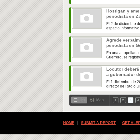
Hostigan y amen
periodista en 
El 2 de diciembre de
espacio informativo 
Agrede verbalme
periodista en G
En una atropellada
Guerrero, se registr
Locutor deberá
a gobernador d
El 1 diciembre de 2
director de Radio Un
List
Map
1
2
3
4
HOME
SUBMIT A REPORT
GET ALE