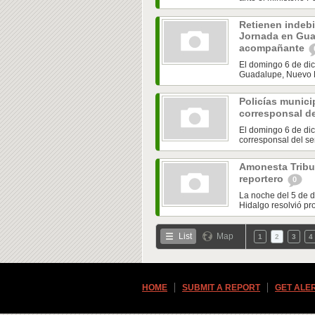
Retienen indebi
Jornada en Gua
acompañante
El domingo 6 de dic
Guadalupe, Nuevo L
Policías munici
corresponsal d
El domingo 6 de dic
corresponsal del se
Amonesta Tribun
reportero
0
La noche del 5 de d
Hidalgo resolvió pr
List
Map
1
2
3
4
HOME
SUBMIT A REPORT
GET ALE