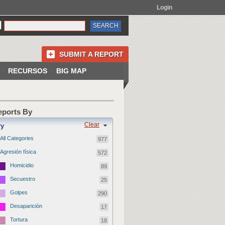
Login
SUBMIT A REPORT
RECURSOS
BIG MAP
Reports By
Clear
ry
All Categories
977
Agresión física
572
Homicidio
89
Secuestro
25
Golpes
290
Desaparición
17
Tortura
18