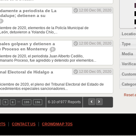
damente a periodista de La
12:00 Dec 06, 2020
dalupe; detienen a su
0
iembre de 2020, elementos de la Policía Municipal de
eón, detuvieron a Yolanda Chío,...
Locatio
pales golpean y detienen a
12:00 Dec 06, 2020
Type
e Proceso en Monterrey
0
Media
iembre de 2020, el periodista Juan Alberto Cedillo,
manario Proceso, fue agredido y detenido por elementos...
Verifica
al Electoral de Hidalgo a
12:00 Dec 05, 2020
Custom
Categor
iciembre de 2020, el pleno del Tribunal Electoral del Estado de
ocedimientos especiales sancionadores...
Reset al
…
6-10 of 977 Reports
5
6
195
196
RTS
CONTACT US
CROWDMAP TOS