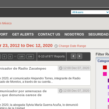
PORT
GET ALERTS
CONTACT US
NOSOTROS
SEGURIDAD
r 23, 2012 to Dec 12, 2020
Change Date Range
Filter 
…
6-10 of 977 Reports
5
6
195
196
Catego
icador de Radio Zacatepec
12:00 Dec 07, 2020
e 2020, el comunicador Alejandro Torres, integrante de Radio
tado de Morelos, a través de su cuenta...
municador por amenazas de
12:00 Dec 07, 2020
a que denuncia carece de
e 2020, la abogada Sylvia María Guerra Acuña, lo denunció
úblico de la Unidad...