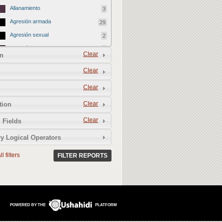
Allanamiento
3
Agresión armada
29
Agresión sexual
2
Agresión a familiares
9
Clear
n
Bloqueo de cobertura
68
Clear
Daño patrimonial
1
Clear
Retención
21
Agresión jurídica
137
Clear
tion
Detención arbitraria
68
Clear
 Fields
Acoso legal
28
y Logical Operators
Citación para declarar
1
l filters
Requerimiento administrativo
FILTER REPORTS
2
Fabricación de pruebas
0
Despido injustificado
2
Demanda (civil)
8
POWERED BY THE
PLATFORM
Denuncia (penal)
19