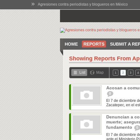
»
Agresiones contra periodistas y blogueros en México
HOME
REPORTS
SUBMIT A RE
Showing Reports From
Ap
List
Map
1
2
3
4
Acosan a comun
0
El 7 de diciembre d
Zacatepec, en el es
Denuncian a co
muerte; asegur
fundamento
0
El 7 de diciembre d
ante el Ministerio P