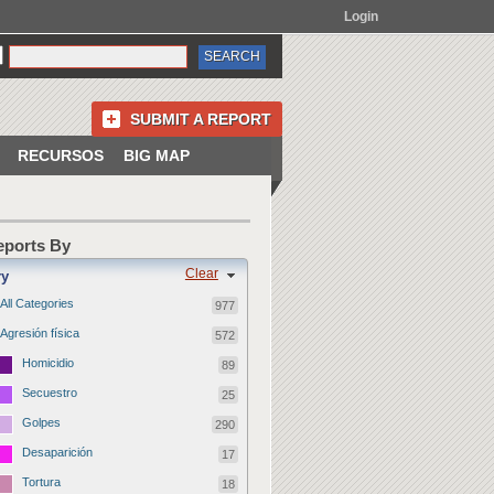
Login
SUBMIT A REPORT
RECURSOS
BIG MAP
Reports By
Clear
ry
All Categories
977
Agresión física
572
Homicidio
89
Secuestro
25
Golpes
290
Desaparición
17
Tortura
18