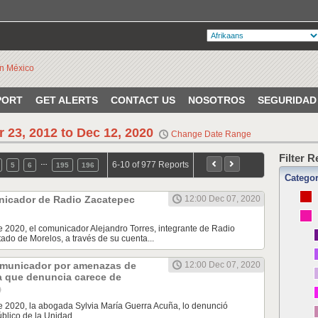
PORT
GET ALERTS
CONTACT US
NOSOTROS
SEGURIDAD
r 23, 2012 to Dec 12, 2020
Change Date Range
Filter 
…
6-10 of 977 Reports
5
6
195
196
Catego
icador de Radio Zacatepec
12:00 Dec 07, 2020
e 2020, el comunicador Alejandro Torres, integrante de Radio
tado de Morelos, a través de su cuenta...
municador por amenazas de
12:00 Dec 07, 2020
a que denuncia carece de
e 2020, la abogada Sylvia María Guerra Acuña, lo denunció
úblico de la Unidad...