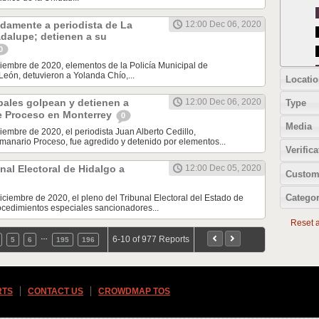
damente a periodista de La
12:00 Dec 06, 2020
dalupe; detienen a su
0
iembre de 2020, elementos de la Policía Municipal de
eón, detuvieron a Yolanda Chío,...
Locatio
pales golpean y detienen a
12:00 Dec 06, 2020
Type
e Proceso en Monterrey
0
Media
iembre de 2020, el periodista Juan Alberto Cedillo,
manario Proceso, fue agredido y detenido por elementos...
Verifica
al Electoral de Hidalgo a
12:00 Dec 05, 2020
Custom
Categor
iciembre de 2020, el pleno del Tribunal Electoral del Estado de
ocedimientos especiales sancionadores...
Reset al
…
6-10 of 977 Reports
5
6
195
196
RTS
CONTACT US
CROWDMAP TOS