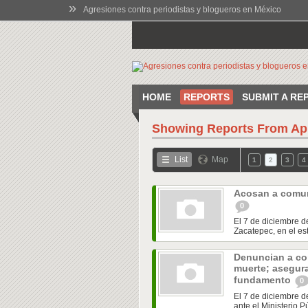
»
Agresiones contra periodistas y blogueros en México
HOME
REPORTS
SUBMIT A RE
Showing Reports From
Ap
List
Map
1
2
3
4
Acosan a comun
0
El 7 de diciembre d
Zacatepec, en el es
Denuncian a co
muerte; asegur
fundamento
0
El 7 de diciembre d
ante el Ministerio P