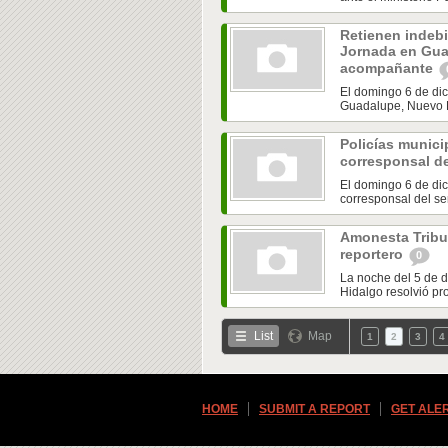
Retienen indebi
Jornada en Gua
acompañante
El domingo 6 de dic
Guadalupe, Nuevo L
Policías munici
corresponsal d
El domingo 6 de dic
corresponsal del se
Amonesta Tribun
reportero
0
La noche del 5 de d
Hidalgo resolvió pr
List
Map
1
2
3
4
HOME
SUBMIT A REPORT
GET ALE