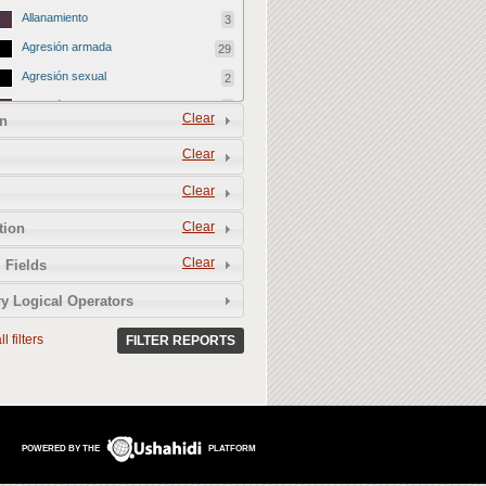
Allanamiento
3
Agresión armada
29
Agresión sexual
2
Agresión a familiares
9
Clear
n
Bloqueo de cobertura
68
Clear
Daño patrimonial
1
Clear
Retención
21
Agresión jurídica
137
Clear
tion
Detención arbitraria
68
Clear
 Fields
Acoso legal
28
y Logical Operators
Citación para declarar
1
l filters
Requerimiento administrativo
FILTER REPORTS
2
Fabricación de pruebas
0
Despido injustificado
2
Demanda (civil)
8
POWERED BY THE
PLATFORM
Denuncia (penal)
19