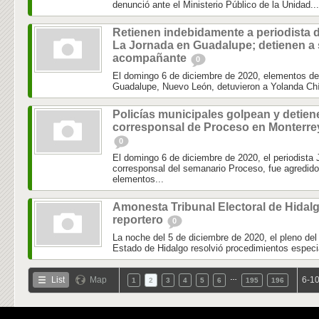
denunció ante el Ministerio Público de la Unidad...
Retienen indebidamente a periodista 
La Jornada en Guadalupe; detienen a
acompañante
0
El domingo 6 de diciembre de 2020, elementos de 
Guadalupe, Nuevo León, detuvieron a Yolanda Chí
Policías municipales golpean y detien
corresponsal de Proceso en Monterre
0
El domingo 6 de diciembre de 2020, el periodista J
corresponsal del semanario Proceso, fue agredido
elementos...
Amonesta Tribunal Electoral de Hidal
reportero
0
La noche del 5 de diciembre de 2020, el pleno del 
Estado de Hidalgo resolvió procedimientos especi
…
List
Map
6-10
1
2
3
4
5
6
195
196