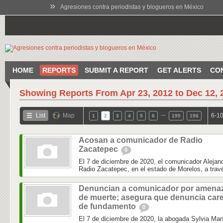
»
Agresiones contra periodistas y blogueros en México
HOME
REPORTS
SUBMIT A REPORT
GET ALERTS
CO
Showing Reports From
Apr 23, 2012 to Dec 12, 
…
List
Map
6-10
1
2
3
4
5
6
195
196
Acosan a comunicador de Radio
Zacatepec
0
El 7 de diciembre de 2020, el comunicador Alejand
Radio Zacatepec, en el estado de Morelos, a trav
Denuncian a comunicador por amena
de muerte; asegura que denuncia car
de fundamento
0
El 7 de diciembre de 2020, la abogada Sylvia Mar