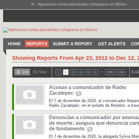
»
Agresiones contra periodistas y blogueros en México
HOME
REPORTS
SUBMIT A REPORT
GET ALERTS
CO
Showing Reports From
Apr 23, 2012 to Dec 12, 
…
List
Map
6-10
1
2
3
4
5
6
195
196
Acosan a comunicador de Radio
Zacatepec
0
El 7 de diciembre de 2020, el comunicador Alejand
Radio Zacatepec, en el estado de Morelos, a trav
Denuncian a comunicador por amena
de muerte; asegura que denuncia car
de fundamento
0
El 7 de diciembre de 2020, la abogada Sylvia Mar