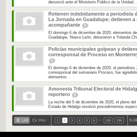
denunció ante el Ministerio Público de la Unidad...
Retienen indebidamente a periodista 
La Jornada en Guadalupe; detienen a
acompañante
0
El domingo 6 de diciembre de 2020, elementos de 
Guadalupe, Nuevo León, detuvieron a Yolanda Chí
Policías municipales golpean y detien
corresponsal de Proceso en Monterre
0
El domingo 6 de diciembre de 2020, el periodista J
corresponsal del semanario Proceso, fue agredido
elementos...
Amonesta Tribunal Electoral de Hidal
reportero
0
La noche del 5 de diciembre de 2020, el pleno del 
Estado de Hidalgo resolvió procedimientos especi
…
List
Map
6-10
1
2
3
4
5
6
195
196